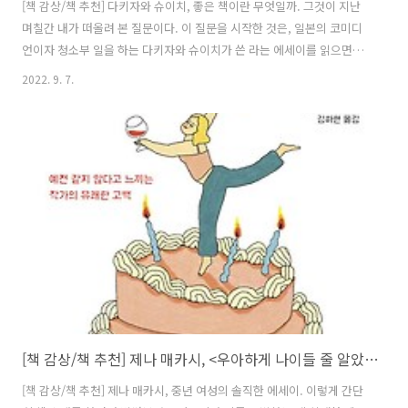
[책 감상/책 추천] 다키자와 슈이치, 좋은 책이란 무엇일까. 그것이 지난
며칠간 내가 떠올려 본 질문이다. 이 질문을 시작한 것은, 일본의 코미디
언이자 청소부 일을 하는 다키자와 슈이치가 쓴 라는 에세이를 읽으면서
였다. 저자는 코미디언이지만 그것만으로는 수입이 충분하지 않아 생계
2022. 9. 7.
를 위해 쓰레기 청소부 일을 시작한다. 그것이 6년 전. 베테랑 청소부가
된 그는 이제 그간의 경험을 소개해 주는데, 이 책은 단순히 '이러이러한
놀라운 에피소드가 있었답니다' 수준에서 끝나지 않고 타인에게 어떤 생
각할 거리나 배울 것을 주며, 또한 사회적인 면에 대한 나름대로의 비평
을 한다. 그래서 이 책을 읽는 동안 내 나름대로의 '좋은 책'에 대한 정
의를 내릴 수 있었다. 구체적인 예를 들자면 이렇다. 청소부인 저자는
여..
[책 감상/책 추천] 제나 매카시, <우아하게 나이들 줄 알았더니>
[책 감상/책 추천] 제나 매카시, 중년 여성의 솔직한 에세이. 이렇게 간단