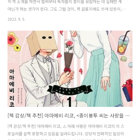
히 책 소개를 하면서 벌써부터 독자들의 흥미를 유발하는 데 실패한 게
아닌가 하는 생각이 든다. 그도 그럴 것이, 책 겉표지에도 쓰여 있듯이,
'예전 같지 않다고 느끼는' 중년 여성의 이야기에 '와, 재미있겠다!' 하는
2022. 9. 5.
사람이 몇이나 있을까. 그렇다면 다시 시작해 보자. '진짜 재미있고 공감
되는 에세이' 정도면 어떨까. 그러면 좀 더 관심을 끌 수 있을까? 아무래
도 내 말솜씨로는 안 될 거 같으니 그냥 저자의 말 중 내가 생각하기에 제
일 웃긴 부분을 몇 군데 보여 드리겠다. 여러분들의 관심을 끄는 데는 그
게 더 나을 것 같다. 살면서 그만큼 공포에 얼어붙었던 적이 없다. 점잖은
눈썹이라면 마땅히 있어야 할 곳에서 3센티미터나 벗어..
[책 감상/책 추천] 아마에비 리코, <종이봉투 씨는 사랑을 하고 있다 01>
[책 감상/책 추천] 아마에비 리코, ⚠️ 아래 서평은 아마에비 리코의 의 스
포일러를 살짝 포함하고 있음을 알려드립니다. 상당히 만화적인 발상의