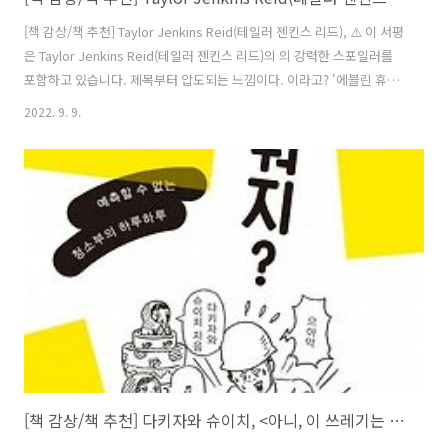
[책 감상/책 추천] Taylor Jenkins Reid(테일러 젠킨스 리드), ⚠️ 이 서평
은 Taylor Jenkins Reid(테일러 젠킨스 리드)의 의 강력한 스포일러를
포함하고 있습니다. 제목부터 압도되는 느낌이다. 이라고? '에블린 휴고
는 도대체 어떤 여자길래 결혼을 일곱 번이나 해서 남편을 일곱 명이나
2022. 9. 9.
둔 거야?' 싶다. 에블린 휴고는 1950년대 할리우드, 소위 '할리우드의 황
금기'에 육감적인 몸매와 수많은 염문으로 할리우드를 달구었던 여배우
이다. 아, 물론 이건 소설이니까 에블린은 허구의 인물이다. 그녀의 삶은
여덟 번이나 결혼을 했던 엘리자베스 테일러(Elizabeth Taylor)나 자신
의 삶 이야기를 저널리스트를 통해 전기로 탈바꿈시킨 에바 가드너(Ava
Gardner), 또는 대중..
[책 감상/책 추천] 다키자와 슈이치, <아니, 이 쓰레기는 뭐지?>