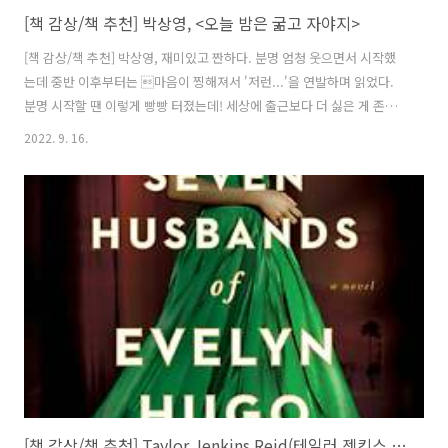
[책 감상/책 추천] 박상영, <오늘 밤은 굶고 자야지>
[책 감상/책 추천] 박상영, 재미있고 짠하다. 분명 엄청 웃으면서 시작했
는데 중반 이후부터는 마음이 찡해져서 '저런...'을 연발하며 읽었다.
분명 시작할 땐 이렇게 빵빵 터졌는데! 세상에 출근보다 더 싫은 게 존재
할까? 다들 이런 생각을 하고 사는지 모르겠지만, 일단 내가 서른몇 해를
2022. 9. 16.
살아본 결과 이보다 더 싫은 건 없었다. 채근하듯 울려대는 알람을 끄면
서 하루를 시작하면 욕부터 튀어나온다. 10년 전에 라식수술을 한 뒤로
는 아침마다 눈을 뜨기 힘들 정도의 안구건조를 느끼기 때문에, 감은 눈
으로 침대 옆 협탁을 더듬어 인공누액부터 찾아 넣는다. 텔레비전 교양
프로그램에 자주 나오는 피부과 전문의의 말에 따르면 한국 남성의 대부
분은 지성 피부이며 자신이 지성인 걸 모르고 있을 뿐이라고 하던데, 아
침에..
[책 감상/책 추천] Taylor Jenkins Reid(테일러 젠킨스 리드), <The Seven Husbands of Evelyn Hugo(에블린 휴고의 일곱 명의 남편들)>