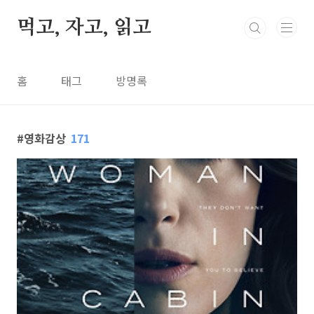
본문 바로가기
먹고, 자고, 읽고
홈
태그
방명록
영화감상
171