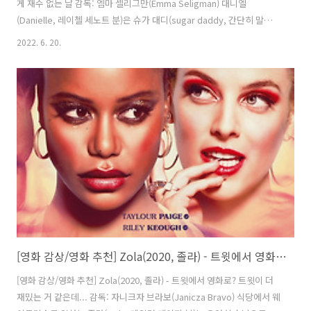
게 재수 없는 날 감독: 엠마 셀리그만(Emma Seligman) 대니엘
(Danielle, 레이첼 세노트 분)은 슈가 대디(sugar daddy, 간단히 말해
원조 교제남)인 맥스(Max, 대니 맥퍼라리 분)와 있던 와중에 엄마에게
2022. 6. 20.
'오늘 장례식 가는 거 기억하지? 언제 올 거니?'로 시작해 아빠 험담으로
이어지는 전화를 받는다. 맥스에게는 적당히 둘러대고 불평이 가득한 엄
마를 만나러 간다. 고물 같은 아빠 차를 타고 유대인식 장례식인 '시바
(shiva)'에 도착. 대니엘은 이제 그곳에서 졸업하고 나서 뭐 어떻게 할 거
냐는 엄마아빠, 그리고 다른 친척 및 지인 어른들의 걱정인 척하는 잔소
리 공격에 시달린다. 게다가 대니..
[영화 감상/영화 추천] Zola(2020, 졸라) - 트윗에서 영화로? 트윗이 더 재밌는 거 같은데...
[영화 감상/영화 추천] Zola(2020, 졸라) - 트윗에서 영화로? 트윗이 더
재밌는 거 같은데... 감독: 자니크자 브라보(Janicza Bravo) 식당에서 웨