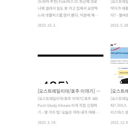
[드라마 추천] Fisk(피스크) 최근에 코로
[오스트레일
나에 걸려서 일도 못 가고 집에서 요양하
딱지가 대
느라 넷플릭스를 많이 봤다. 덕분에 재미
다? - 멜
있는 TV 쇼를 몇 편 발견했는데 오늘은 그
드를 꼭 찍
2023. 10. 2.
2023. 5. 28
중 제일 재미있었던 ‘호드(호주 드라
으로 출퇴근
마)’를 소개하고자 한다. 제목은 ‘피스크
가는 트램에
(Fisk)’. 주인공의 이름이 헬렌 튜더-피스
구경하게 됐
크(Helen Tudor-Fisk)라서 거기에서 따
하기 전에 
온 제목이다. 극 중 배경은 멜버른으로, 시
할 필요가 
드니에서 잘나가던 변호사가 이혼 이후,
기차나 트램
결혼 전에 원래 가족이 살던 멜버른으로
(MyKi)’
돌아왔다는 설정이다. 헬렌은 멜버른의
우리나라에
한 교외 지역에 있는 ‘그루버 & 그루버
각각 한 번
[오스트레일리아/호주 이야기] 호주 485 Post-Study Stream 비자 직접 신청하기 - 몇 가지 팁!
(Gruber & Gruber)’라는, 공증과 유언장
에선 그냥 
을 전문으로 하는 허름한 변호사 사무실
만약 중간에
[오스트레일리아/호주 이야기] 호주 485
[오스트레일
에 일자리를 얻고, 거기에서 사소하기 짝
고 하면 그
Post-Study Stream 비자 직접 신청하
타? 크리스
이 없는 사건들을 맡아 나간다. 드라마에
CBD에 있
기 - 몇 가지 팁! 오늘은 아마 내가 여태까
리스마스 
담긴..
때도 찍을 ..
지 쓴 것 중 제일 내 개인적인 경험에 기반
워지고 있
2023. 3. 14.
2022. 12. 6
해서 지식을 나누는 자리가 되지 않을까
크리스마스 