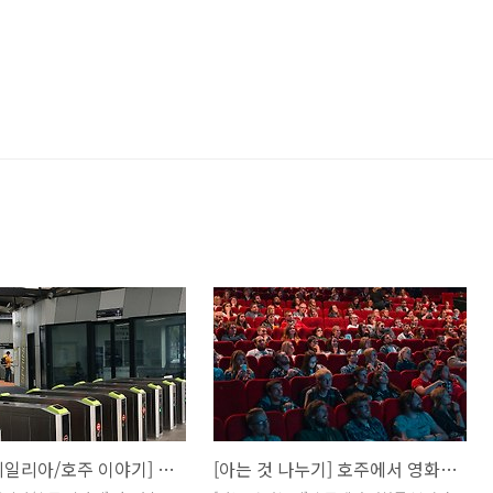
[오스트레일리아/호주 이야기] 앗, 과속 딱지가 대중교통 무임승차 벌금보다 싸다? - 멜버른에서 대중교통 탈 때 교통 카드를 꼭 찍어야 하는 이유
[아는 것 나누기] 호주에서 영화를 보려면 인내심을 길러야 하는 이유