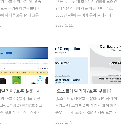
리아/호주 이야기] 앗, 과속
[아는 것 나누기] 호주에서 영화를 보려면
중교통 무임승차 벌금보다 싸
인내심을 길러야 하는 이유 이번 달 초,
버른에서 대중교통 탈 때 교통 카
2023년 4월에 본 영화 통계 글에서 내가
어야 하는 이유 나는 요즘 트램
4월에 영화를 많이 보지 못한 이유 중 하
.
2023. 5. 11.
을 하는데, 며칠 전에 집으로
나로 ‘호주는 영화 신작 공개가 느리다’라
서 재미있는 장면을 1열에서
는 점을 들었다. 변명으로 들리겠지만, 적
다. 이 ‘빅 재미’ 장면을 설명
어도 이것만큼은 엄연한 사실이다. 호주
대략적으로 사전 지식을 설명
에서 체류하는 외국인들과 호주인들 모두
있다. 호주 빅토리아 주에서는
이에 동의하리라고 본다. 가장 최근의 예
, 버스 등 대중교통을 ‘마이키
시를 들자면, 신카이 마코토 감독의 애니
라는 교통카드로 이용할 수 있다.
메이션 영화 (2022)은 일본에서는 2022
서는 탑승할 때와 하차할 때
년 11월 11일에 개봉했고 한국에서는
씩 총 두 번 카드를 찍지만 여기
2023년 3월 8일에 개봉했다. 호주에서
[오스트레일리아/호주 문화] 시크릿 산타? 크리스 크링글? 래플? 헴퍼? 호주 크리스마스 문화 엿보기
[오스트레일리아/호주 문화] 웨이터/웨이트리스/바 스태프 알바 찾기 전에 이 자격증부터 따자! 호주의 RSA 자격증
탑승할 때 한 번만 찍으면 된다.
는? 2023년 4월 13일이었다. 4월 말에 한
 내려서 다른 걸로 갈아탄다
국에서 500만 관객을 돌파할 거라는 예측
리아/호주 문화] 시크릿 산
[오스트레일리아/호주 문화] 웨이터/웨이
때 탑승 시 다시 찍으면 된다.
이 돌았지만 (기사), 나는 이미 ‘어차피 이
 크링글? 래플? 헴퍼? 호주 크
트리스/바 스태프 알바 찾기 전에 이 자격
는 ‘무료 트램 존’에서는 탑승할
만큼 늦은 거, 넷플릭스나 아마존 프라임
문화 엿보기 크리스마스가 가까
증부터 따자! 호주의 RSA 자격증 오늘은
에 들..
으니 오늘은 가볍게 호주에서의
간단히 RSA 자격증에 대해 소개해 볼까
.
2022. 1. 7.
문화를 살짝 살펴볼까 한다.
한다. RSA는 Responsible Service of