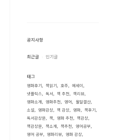
공지사항
최근글
인기글
태그
영화후기
책읽기
호주
에세이
넷플릭스
독서
책 추천
책리뷰
영화소개
영화추천
영어
월말결산
소설
영화감상
책 감상
영화
책후기
독서감상문
책
영화 추천
책감상
책감상문
책소개
책추천
영어공부
영어 공부
영화리뷰
영화 감상