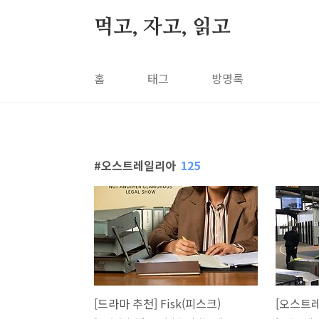
본문 바로가기
먹고, 자고, 읽고
홈
태그
방명록
오스트레일리아
125
[드라마 추천] Fisk(피스크)