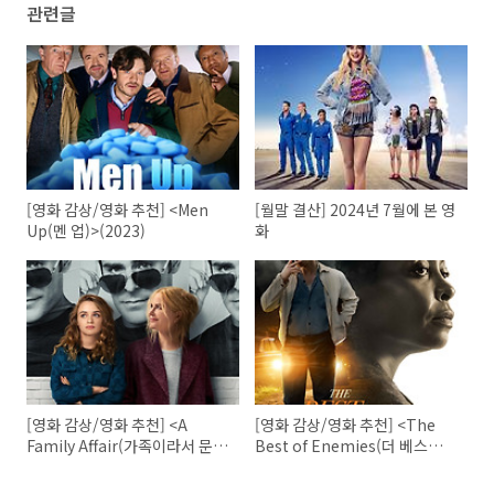
관련글
[영화 감상/영화 추천] <Men
[월말 결산] 2024년 7월에 본 영
Up(멘 업)>(2023)
화
[영화 감상/영화 추천] <A
[영화 감상/영화 추천] <The
Family Affair(가족이라서 문제
Best of Enemies(더 베스트
입니다)>(2024)
오브 에너미즈)>(2019)