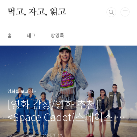
본문 바로가기
먹고, 자고, 읽고
홈
태그
방명록
영화를 보고 나서
[영화 감상/영화 추천]
<Space Cadet(스페이스 카
뎃)>(2024)
by Jaime Chung
2024. 7. 17.