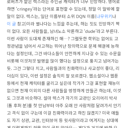
로버츠가 맡은 렉스라는 주인공 캐릭터가 너무 민망하다. 영어로
하면 ‘cringey’라는 단어로 표현할 수 있는데, 정말 이 말밖에 할
말이 없다. 렉스는, 일단 이름부터 소위 DQN 이름(
나무위키
나
이 글
참고)이라 별나다는 느낌을 주는데, 하는 짓도 민망하기 짝
이 없다. 모든 사람들을, 남녀노소 막론하고 ‘dude’라고 부른다.
이런 사람이 도대체 존재하긴 해…? 그럴듯한 학위는 없어도 고
정관념을 넘어서 사고하는 뛰어난 창의력으로 문제 해결에 능하
다는 설정인데, 그건 바다소들이 안전하게 지나갈 수 있는 수문을
비롯해 이것저것 발명을 많이 했다는 설정으로 퉁치고 넘어가는
듯. 그건 그렇다 치고, 사람들과의 친화력이나 사교성이 좋다, 리
더십이 있다, 이런 설정은 솔직히 잘 모르겠다. 웹소설이나 웹툰
등에서 천재 캐릭터를 굴리고 싶은데 작가가 그걸 표현할 재능이
없으면 천재 이외의 다른 사람들을 멍청하게 만들곤 하는데, 이것
도 그것과 비슷하다. 설마 렉스가 자기의 교관인 오리어리 박사
(톰 후퍼 분)를 첫 만남부터 아주 오래 안 사람처럼 달려가서 안기
고 격식 없이 구는데 이걸 친화력이라고 하진 않겠지? 미국 애들
도 자기 상관, 교관, 인터뷰어 등 윗사람이라고 여겨지는 상대에
게 이렇게까지 허물 없이 굴진 않아요… 게다가 거기에 반한 오