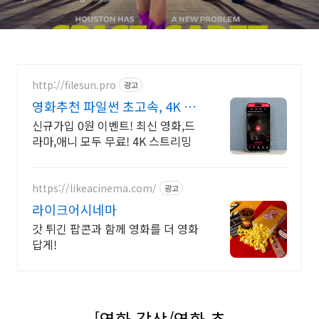
http://filesun.pro
광고
영화추천 파일썬 초고속, 4K 실
시간 보기!
신규가입 0원 이벤트! 최신 영화,드
라마,애니 모두 무료! 4K 스트리밍
https://likeacinema.com/
광고
라이크어시네마
갓 튀긴 팝콘과 함께 영화를 더 영화
답게!
[영화 감상/영화 추