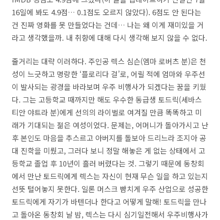
16일에 봐도 4.9점… 0.1점도 오르지 않았다). 6점도 안 된다는
건 진짜 영화를 못 만들었다는 건데… 나는 왜 이게 재미있을 거
라고 생각했을까. 내 취향에 대해 다시 생각해 보지 않을 수 없다.
줄거리는 대략 이러하다. 주인공 렉스 심슨(엠마 로버츠 분)은 천
성이 느긋하고 명랑한 ‘플로리다 걸’로, 어릴 적에 엄마와 우주선
이 발사되는 광경을 바라보며 우주 비행사가 되겠다는 꿈을 키웠
다. 그는 고등학교 때까지만 해도 우수한 동급생 토드릭(세바스
티안 야트라 분)에게 선의의 라이벌로 여겨질 만큼 똑똑하고 미
래가 기대되는 젊은 여성이었다. 문제는, 어머니가 돌아가시고 난
후 본인도 마음을 추스르고 아버지를 돌보아 드리느라 조지아 공
대 진학을 미뤘고, 그러다 보니 정말 해놓은 게 없는 상태에서 고
등학교 졸업 후 10년이 흘러 버렸다는 것. 그렇기 때문에 동창회
에서 만난 토드릭에게 렉스는 자신이 현재 무슨 일을 하고 있는지
선뜻 털어놓지 못한다. 일론 머스크 뺨치게 우주 산업으로 성공한
토드릭에게 자기가 바텐더나 한다고 어떻게 말해! 토드릭을 만나
고 돌아온 동창회 날 밤, 렉스는 다시 심기일전해서 우주비행사가