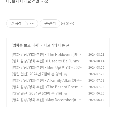
다. 보지 마세요 정말… 😫
공감
구독하기
'
영화를 보고 나서
' 카테고리의 다른 글
[영화 감상/영화 추천] <The Holdovers(바튼
2024.08.21
아카데미)>(2023)
[영화 감상/영화 추천] <I Used to Be Funny(아
2024.08.14
(0)
이 유즈드 투 비 퍼니)>(2023)
[영화 감상/영화 추천] <Men Up(멘 업)>(2023)
2024.08.05
(0)
[월말 결산] 2024년 7월에 본 영화
2024.07.29
(0)
(0)
[영화 감상/영화 추천] <A Family Affair(가족이
2024.07.08
라서 문제입니다)>(2024)
[영화 감상/영화 추천] <The Best of Enemies
2024.07.03
(1)
(더 베스트 오브 에너미즈)>(2019)
[월말 결산] 2024년 6월에 본 영화
2024.06.26
(0)
(0)
[영화 감상/영화 추천] <May December(메이
2024.06.19
디셈버)>(2023)
(0)