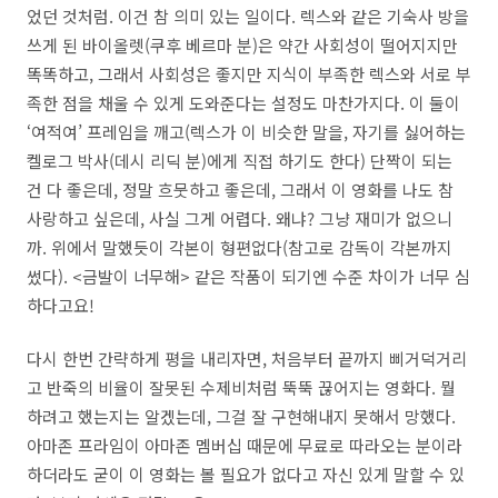
었던 것처럼. 이건 참 의미 있는 일이다. 렉스와 같은 기숙사 방을
쓰게 된 바이올렛(쿠후 베르마 분)은 약간 사회성이 떨어지지만
똑똑하고, 그래서 사회성은 좋지만 지식이 부족한 렉스와 서로 부
족한 점을 채울 수 있게 도와준다는 설정도 마찬가지다. 이 둘이
‘여적여’ 프레임을 깨고(렉스가 이 비슷한 말을, 자기를 싫어하는
켈로그 박사(데시 리딕 분)에게 직접 하기도 한다) 단짝이 되는
건 다 좋은데, 정말 흐뭇하고 좋은데, 그래서 이 영화를 나도 참
사랑하고 싶은데, 사실 그게 어렵다. 왜냐? 그냥 재미가 없으니
까. 위에서 말했듯이 각본이 형편없다(참고로 감독이 각본까지
썼다). <금발이 너무해> 같은 작품이 되기엔 수준 차이가 너무 심
하다고요!
다시 한번 간략하게 평을 내리자면, 처음부터 끝까지 삐거덕거리
고 반죽의 비율이 잘못된 수제비처럼 뚝뚝 끊어지는 영화다. 뭘
하려고 했는지는 알겠는데, 그걸 잘 구현해내지 못해서 망했다.
아마존 프라임이 아마존 멤버십 때문에 무료로 따라오는 분이라
하더라도 굳이 이 영화는 볼 필요가 없다고 자신 있게 말할 수 있