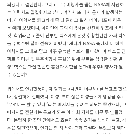
되겠다고 결심한다. 그리고 우주비행사를 뽑는 NASA에 지원하
는 이력서도 일필휘지로 쓴다. 여기서 또 다시 문제가 발생하는
데, 이 이력서를 퇴고하게 좀 봐 달라고 절친 네이딘(포피 리우
분)에게 보냈더니, 네이딘이 그의 이력서를 완전히 위조해 버린
것. 학위라곤 고졸이 전부인 렉스에게 온갖 휘황찬란한 가짜 학위
를 주렁주렁 달아 전송해 버렸다! 게다가 NASA 측에서 이 허위
이력서를 그대로 믿고 아주 유능한 후보가 들어왔다며 렉스를 진
짜로 인터뷰 및 우주비행사 훈련을 위해 부르는 심각한 상황 발
생! 렉스는 과연 험난한 훈련과 시험을 통과해 우주비행사가 될
수 있을까?
위에서도 언급했듯이, 이 영화는 <금발이 너무해>를 목표로 했으
나, 장렬하게 실패했다. 여성, 특히 젊은 여성들에게 영감을 주고
‘무엇이든 할 수 있다!’라는 메시지를 주려는 의도는 좋았으나, 그
메시지를 전달하는 통로가 되는 이 영화 자체를 너무 못 만들었
다. 분명히 한 장면 안에서도 흐름이 뚝뚝 끊기는 느낌이 들고, 각
본은 형편없으며, 연기는 잘 쳐 봐야 그저 그렇다. 무엇보다 엠마