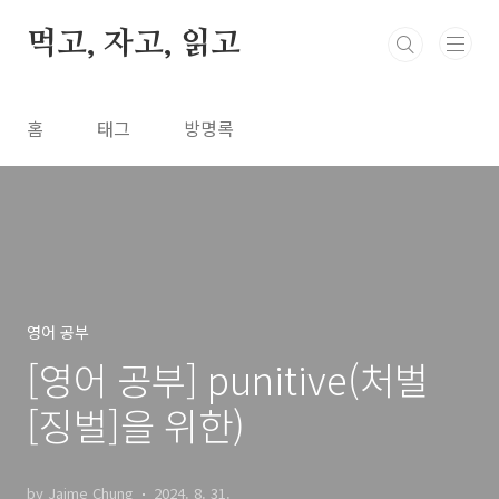
본문 바로가기
먹고, 자고, 읽고
홈
태그
방명록
영어 공부
[영어 공부] punitive(처벌
[징벌]을 위한)
by Jaime Chung
2024. 8. 31.