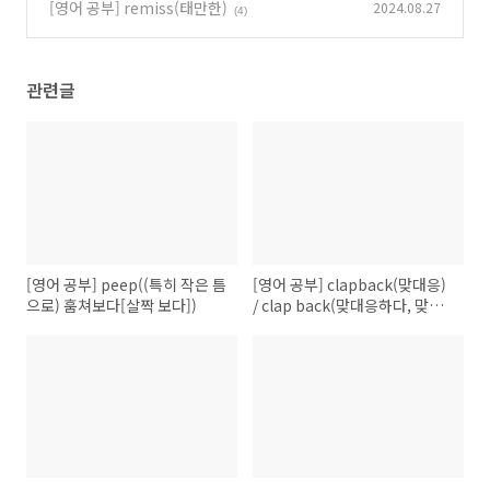
어 안달하다)
[영어 공부] remiss(태만한)
2024.08.27
(0)
(4)
관련글
[영어 공부] peep((특히 작은 틈
[영어 공부] clapback(맞대응)
으로) 훔쳐보다[살짝 보다])
/ clap back(맞대응하다, 맞받
아치다)