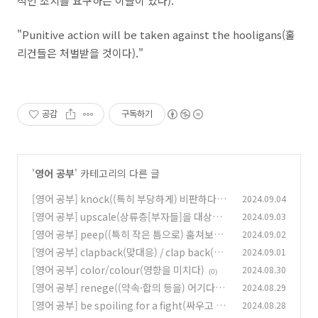
적인 조치를 요구하는 이들이 있다)."
"Punitive action will be taken against the hooligans(훌
리건들은 처벌받을 것이다)."
공감
구독하기
'
영어 공부
' 카테고리의 다른 글
[영어 공부] knock((특히 부당하게) 비판하다[트
2024.09.04
집 잡다])
[영어 공부] upscale(상류층[부자들]을 대상으
2024.09.03
(2)
로 한, 고급[고가]의)
[영어 공부] peep((특히 작은 틈으로) 훔쳐보다
2024.09.02
(5)
[살짝 보다])
[영어 공부] clapback(맞대응) / clap back(맞
2024.09.01
(6)
대응하다, 맞받아치다)
[영어 공부] color/colour(영향을 미치다)
2024.08.30
(2)
(0)
[영어 공부] renege((약속·합의 등을) 어기다
2024.08.29
[저버리다/취소하다])
[영어 공부] be spoiling for a fight(싸우고 싶
2024.08.28
(0)