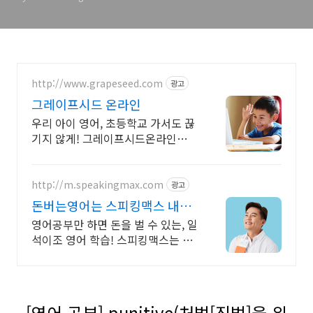
http://www.grapeseed.com
광고
그레이프시드 온라인
우리 아이 영어, 초등학교 가서도 끊
기지 않게! 그레이프시드온라인해
요! 집에서 손쉽게, 친구들과 같이
하는 수업으로 영어 자신감을 쑥쑥
길러보세요!
http://m.speakingmax.com
광고
돈버는영어는 스피킹맥스 내가
원할 때 번만큼 출금!
영어공부만 하면 돈을 벌 수 있는, 일
석이조 영어 학습! 스피킹맥스는 가
능해 공부가 돈이 된다면, 지금 당장
시작해야죠! 영어는 기본, 현금보상
까지 알차게!
[영어 공부] punitive(처벌[징벌]을 위