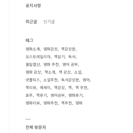
공지사항
최근글
인기글
태그
영화소개
영화감상
책감상문
오스트레일리아
책읽기
독서
월말결산
영화 추천
영어 공부
영화 감상
책소개
책 감상
소설
넷플릭스
소설추천
독서감상문
영어
책리뷰
에세이
책감상
책
책 추천
호주
책후기
영어공부
영화후기
영화리뷰
영화추천
책추천
영화
전체 방문자