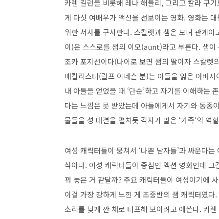
카렌 길런을 비롯해 레나 해들리, 그리고 칼라 구기노(
게 다섯 여배우가 액션을 선보이는 영화. 영화는 
위한 서사를 구사한다. 스칼렛과 샘은 모녀 관계이고,
이)은 스스로를 샘의 이모(aunt)라고 부른다. 샘
조카 포지션이다(나이로 보면 샘의 딸이자 스칼렛의 
매칼리스터(랄프 이네슨 분)는 아들을 잃은 아버지이
내 아들을 얻었을 때 ‘단순’하고 자기를 이해하는 
다는 느낌은 못 받았는데 아들에게서 자기와 동종이
물들을 성 대결을 펼치듯 각자가 맡은 ‘가족’의 역할
여성 캐릭터들이 뭉쳐서 ‘나쁜 남자들’과 싸운다는
식이다. 여성 캐릭터들이 중심인 액션 영화인데 그
꿔 놓은 거 같달까? 주요 캐릭터들이 여성이기에 사
이걸 가장 강하게 느낀 게 초중반의 샘 캐릭터였다.
소리를 낮게 깐 채로 터프해 보이려고 애쓴다. 카렌