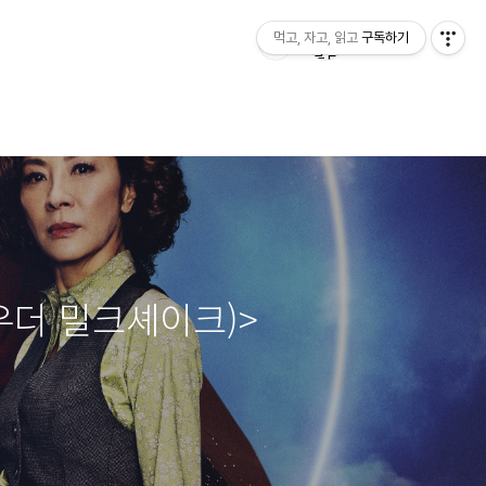
먹고, 자고, 읽고
구독하기
건파우더 밀크셰이크)>