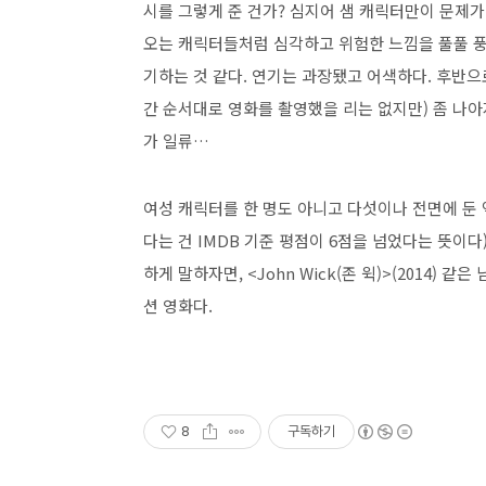
시를 그렇게 준 건가? 심지어 샘 캐릭터만이 문제가
오는 캐릭터들처럼 심각하고 위험한 느낌을 풀풀 풍긴
기하는 것 같다. 연기는 과장됐고 어색하다. 후반으로
간 순서대로 영화를 촬영했을 리는 없지만) 좀 나아
가 일류…
여성 캐릭터를 한 명도 아니고 다섯이나 전면에 둔 
다는 건 IMDB 기준 평점이 6점을 넘었다는 뜻이다
하게 말하자면, <John Wick(존 윅)>(2014)
션 영화다.
8
구독하기