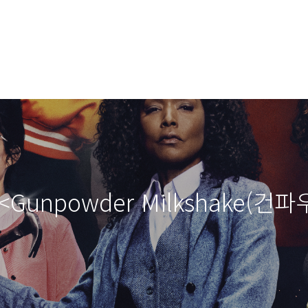
<Gunpowder Milkshake(