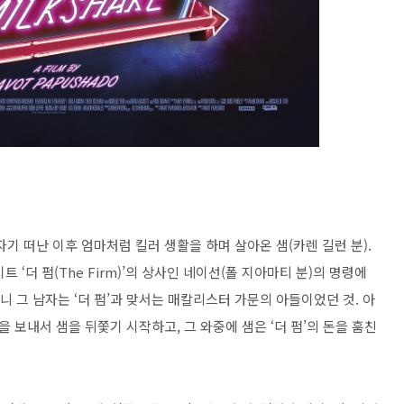
갑자기 떠난 이후 엄마처럼 킬러 생활을 하며 살아온 샘(카렌 길런 분).
‘더 펌(The Firm)’의 상사인 네이선(폴 지아마티 분)의 명령에
니 그 남자는 ‘더 펌’과 맞서는 매칼리스터 가문의 아들이었던 것. 아
보내서 샘을 뒤쫓기 시작하고, 그 와중에 샘은 ‘더 펌’의 돈을 훔친