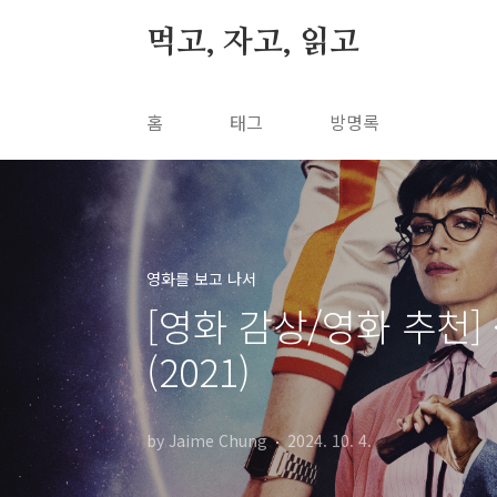
본문 바로가기
먹고, 자고, 읽고
홈
태그
방명록
영화를 보고 나서
[영화 감상/영화 추천] 
(2021)
by Jaime Chung
2024. 10. 4.