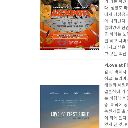
리’라는 복권
다. 상황도 
에게 당첨금의
이 나타난다.
쓸데없이 잔인
을 하려는 노
안 되고 나머
다치고 싶은 
고 보는 액션
<Love at F
감독: 버네사
장르: 드라마
해들리(헤일리
결혼식에 가기
는 바람에 비
중, 미국에 
충전기를 빌려
에 타게 된다
앉게 된 것.