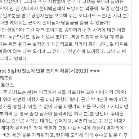
에 당첨된다. 그러자 주위 사람들이 전부 다 그녀를 죽이려 달려든
파악이 안 된 상태에서 혼비백산해서 도망치는 와중에, 복권 당첨자들
 일부분을 받고 당첨자들을 보호해 주는 보디가드 노엘(존 시나 분)
 과연 케이티는 끝까지 살아남아 당첨금을 받을 수 있을까?
한 설정인데 그걸 다크 코미디로 승화하거나 현 사회에 대한 비판
력이 눈곱만큼도 없는 게으른 코미디. 복권 당첨자를 죽일 때 총은
지는 뭐든 된다는 설정인데 개인적으로 차라리 총이 낫지, 칼 따위로
마음이 없는 나는 오히려 그 점이 더 잔인하게 느껴졌다. 그냥 뇌 빼
 코미디 영화다.
irst Sight(첫눈에 반할 통계적 확률)>(2023) ⭐️⭐️⭐️
 캐즈웰
, 로맨스
 루 리처드슨 분)는 영국에서 시를 가르치는 교수 아버지의 (재혼)
 위해 런던행 비행기를 타러 공항에 왔다. 근데 딱 4분이 늦어 버리
행기를 놓친다. 어쩔 수 없이 다음 비행기의 표를 구매하고 기다리던
공부하러 온 영국 출신 남자애 올리버(벤 하디 분)를 만난다. 휴대폰
주는 것으로 시작된 대화는 길어지고, 우연히 둘은 또 같은 비행기
. 게다가 올리버의 좌석 벨트가 고장 나는 바람에 해들리 옆자리에
 밤 비행 동안 둘은 가까워지고, 런던에 도착해 입국 수속을 밟은 이후