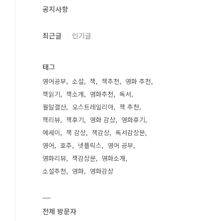
공지사항
최근글
인기글
태그
영어공부
소설
책
책추천
영화 추천
책읽기
책소개
영화추천
독서
월말결산
오스트레일리아
책 추천
책리뷰
책후기
영화 감상
영화후기
에세이
책 감상
책감상
독서감상문
영어
호주
넷플릭스
영어 공부
영화리뷰
책감상문
영화소개
소설추천
영화
영화감상
전체 방문자