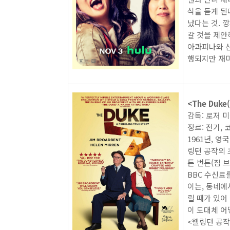
식을 듣게 된
났다는 것. 
갈 것을 제
아콰피나와 산
행되지만 재미
<The Duke(
감독: 로저 
장르: 전기, 
1961년, 
링턴 공작의 
튼 번튼(짐 
BBC 수신료
이는, 동네에
릴 때가 있어
이 도대체 어
<웰링턴 공작