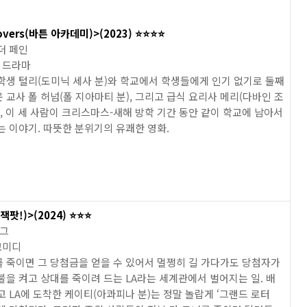
overs(바튼 아카데미)>(2023) ⭐️⭐️⭐️⭐️
더 페인
, 드라마
학생 털리(도미닉 세사 분)와 학교에서 학생들에게 인기 없기로 둘째
 교사 폴 허넘(폴 지아마티 분), 그리고 급식 요리사 메리(다바인 조
), 이 세 사람이 크리스마스-새해 방학 기간 동안 같이 학교에 남아서
는 이야기. 따뜻한 분위기의 유쾌한 영화.
잭팟!)>(2024) ⭐️⭐️⭐️
이그
코미디
 죽이면 그 당첨금을 얻을 수 있어서 멀쩡히 길 가다가도 당첨자가
불을 켜고 상대를 죽이려 드는 LA라는 세계관에서 벌어지는 일. 배
고 LA에 도착한 케이티(아콰피나 분)는 정말 놀랍게 ‘그랜드 로터