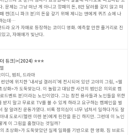
다. 문제는 그냥 떠난 게 아니고 깡패의 돈, 8만 달러를 갚지 않고 떠
깡패 켄(조니 파크 분)의 돈읖 갚기 위해 제니는 앤에게 퀴즈 쇼에 나
안하는데…
드라 오가 자매로 등장하는 코미디 영화. 예측할 만한 줄거리로 진
있고, 자매애가 빛난다.
더 듀크)>(2024) ⭐️⭐️⭐️
미첼
코미디, 범죄, 드라마
영국 런던에 위치한 ‘내셔널 갤러리’에 전시되어 있던 고야의 그림, <웰
초상화>가 도둑맞는다. 이 놀랍고 대담한 사건의 범인은 의외로 켐
브로드벤트 분)이라는 노인이었다. 그는 참전 용사들과 노인들을 위한
를 받지 말고 무료로 TV를 볼 수 있게 하라고 요구하는 캠페인을 벌
서 잘 알려진 운동가였다. 비록 정의심이 너무 넘쳐서 일하다가도 잘
 아내 도로시(헬렌 미렌 분)에게 핀잔을 듣긴 하지만. 그런데 이 노인
떻게 이 그림을 훔쳤다는 것일까?
의 초상화>가 도둑맞았던 실제 일화를 기반으로 한 영화. 짐 브로드