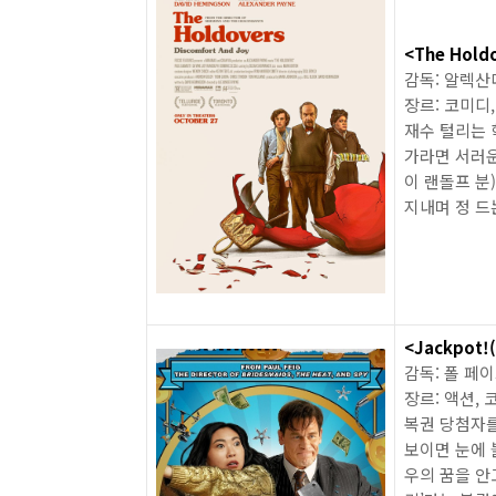
<The Hold
감독: 알렉산
장르: 코미디
재수 털리는 
가라면 서러운
이 랜돌프 분
지내며 정 드
<Jackpot!(
감독: 폴 페
장르: 액션, 
복권 당첨자를
보이면 눈에 
우의 꿈을 안