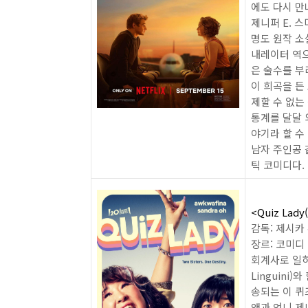
에도 다시 
제니퍼 E. 
명도 원작 소
내레이터 역으
은 술수를 부
이 희곡을 든
제할 수 없는
통계를 달달 
야기라 할 수
남자 주인공 
틱 코미디다.
<Quiz Lady
감독: 제시카
장르: 코미디
회계사로 일하
Linguini
송되는 이 퀴
앤과 언니 제