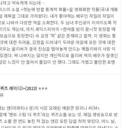
만나자고 약속하게 되는데…
스미스의 소설 <첫눈에 반할 통계적 확률>을 영화화한 작품(국내 개봉
설 제목을 그대로 가져왔다). 내가 좋아하는 배우인 자밀라 자밀이
로 나와서 다양한 역을 소화한다. 두 남녀 주인공이 이어지도록 작
리기도 하는데, 마치 셰익스피어의 <한여름 밤의 꿈>(첫 등장할 때
 모습으로 등장한다) 속 요정 ‘퍽’ 같은 존재라고 할까. 이 영화는 통
 것에 대한 두려움, 감정을 드러내기 두려운 마음에 모든 것에 대한
외우는 올리버가 결국 진심을 털어놓게 만드는 해들리와의 사랑 이
 있겠다. 썩 나쁘지는 않지만 개인적으로 올리버 역의 배우가 잘생긴
같은 느낌이 안 들어서 몰입이 안 됐다. 그래도 가볍고 볼만한 로맨
(퀴즈 레이디)>(2023) ⭐️⭐️⭐️
 유
는 앤(아콰피나 분)의 낙은 오래된 애완견 링귀니 씨(Mr.
)와 함께 ‘캔트 스탑 더 퀴즈’라는 퀴즈쇼를 보는 것. 매일 생방송으로 방
즈 쇼를 한 번도 놓친 적 없는 앤은 모든 답을 척척 맞힌다. 어느 날,
니(산드라 오 분)의 엄마가 요양원에서 탈출해 마카오로 떠났다는 소