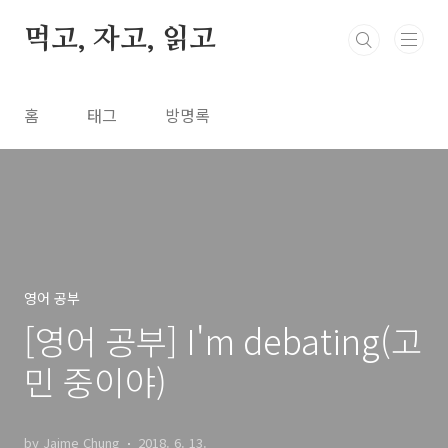
본문 바로가기
먹고, 자고, 읽고
홈
태그
방명록
영어 공부
[영어 공부] I'm debating(고
민 중이야)
by Jaime Chung
2018. 6. 13.