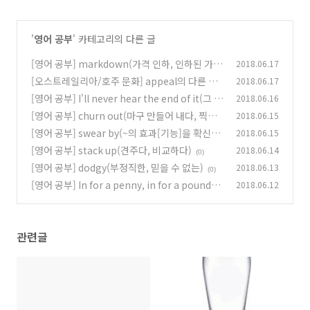
'
영어 공부
' 카테고리의 다른 글
[영어 공부] markdown(가격 인하, 인하된 가
2018.06.17
격)
[오스트레일리아/호주 문화] appeal의 다른 뜻
2018.06.17
(0)
[영어 공부] I'll never hear the end of it(그 얘
2018.06.16
(0)
기 귀에 딱지 앉을 때까지 들을걸)
[영어 공부] churn out(마구 만들어 내다, 찍어
2018.06.15
(0)
내다)
[영어 공부] swear by(~의 효과[기능]을 확신하
2018.06.15
(0)
다)
[영어 공부] stack up(견주다, 비교하다)
2018.06.14
(0)
(0)
[영어 공부] dodgy(부정직한, 믿을 수 없는)
2018.06.13
(0)
[영어 공부] In for a penny, in for a pound(시
2018.06.12
작했으면 끝을 봐야지)
(0)
관련글