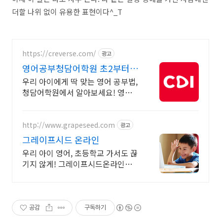
더할 나위 없이 유용한 표현이다^_T
https://creverse.com/
광고
영어공부청담어학원 초2부터
입학테스트 응시가능
우리 아이에게 딱 맞는 영어 공부법,
청담어학원에서 알아보세요! 영어도
시험도 유창해지는 평가 최적화 커
리큘럼 보유
http://www.grapeseed.com
광고
그레이프시드 온라인
우리 아이 영어, 초등학교 가서도 끊
기지 않게! 그레이프시드온라인해
요! 집에서 손쉽게, 친구들과 같이
하는 수업으로 영어 자신감을 쑥쑥
길러보세요!
공감
구독하기