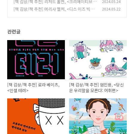
[책 감상/책 추천] 리처드 홀먼, <크리에이티브
2024.05.24
(0)
웨이>
[책 감상/책 추천] 머리사 멜처, <디스 이즈 빅>
2024.05.22
(0)
(2)
관련글
[책 감상/책 추천] 로라 베이츠,
[책 감상/책 추천] 엄민용, <당신
<인셀 테러>
은 우리말을 모른다: 어휘편>