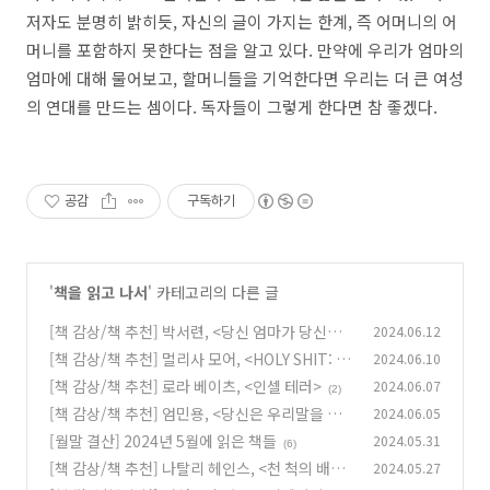
저자도 분명히 밝히듯, 자신의 글이 가지는 한계, 즉 어머니의 어
머니를 포함하지 못한다는 점을 알고 있다. 만약에 우리가 엄마의
엄마에 대해 물어보고, 할머니들을 기억한다면 우리는 더 큰 여성
의 연대를 만드는 셈이다. 독자들이 그렇게 한다면 참 좋겠다.
공감
구독하기
'
책을 읽고 나서
' 카테고리의 다른 글
[책 감상/책 추천] 박서련, <당신 엄마가 당신보
2024.06.12
다 잘하는 게임>
[책 감상/책 추천] 멀리사 모어, <HOLY SHIT: 욕
2024.06.10
(1)
설, 악담, 상소리가 만들어낸 세계>
[책 감상/책 추천] 로라 베이츠, <인셀 테러>
2024.06.07
(0)
(2)
[책 감상/책 추천] 엄민용, <당신은 우리말을 모
2024.06.05
른다: 어휘편>
[월말 결산] 2024년 5월에 읽은 책들
2024.05.31
(0)
(6)
[책 감상/책 추천] 나탈리 헤인스, <천 척의 배>
2024.05.27