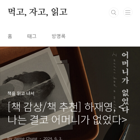
본문 바로가기
먹고, 자고, 읽고
홈
태그
방명록
책을 읽고 나서
[책 감상/책 추천] 하재영, <
나는 결코 어머니가 없었다>
by Jaime Chung
2024. 6. 3.