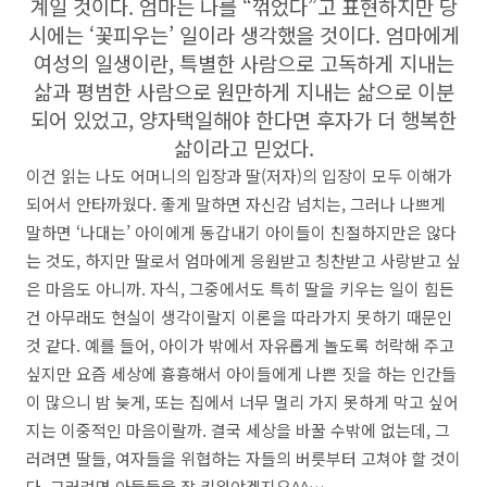
계일 것이다. 엄마는 나를 “꺾었다”고 표현하지만 당
시에는 ‘꽃피우는’ 일이라 생각했을 것이다. 엄마에게
여성의 일생이란, 특별한 사람으로 고독하게 지내는
삶과 평범한 사람으로 원만하게 지내는 삶으로 이분
되어 있었고, 양자택일해야 한다면 후자가 더 행복한
삶이라고 믿었다.
이건 읽는 나도 어머니의 입장과 딸(저자)의 입장이 모두 이해가
되어서 안타까웠다. 좋게 말하면 자신감 넘치는, 그러나 나쁘게
말하면 ‘나대는’ 아이에게 동갑내기 아이들이 친절하지만은 않다
는 것도, 하지만 딸로서 엄마에게 응원받고 칭찬받고 사랑받고 싶
은 마음도 아니까. 자식, 그중에서도 특히 딸을 키우는 일이 힘든
건 아무래도 현실이 생각이랄지 이론을 따라가지 못하기 때문인
것 같다. 예를 들어, 아이가 밖에서 자유롭게 놀도록 허락해 주고
싶지만 요즘 세상에 흉흉해서 아이들에게 나쁜 짓을 하는 인간들
이 많으니 밤 늦게, 또는 집에서 너무 멀리 가지 못하게 막고 싶어
지는 이중적인 마음이랄까. 결국 세상을 바꿀 수밖에 없는데, 그
러려면 딸들, 여자들을 위협하는 자들의 버릇부터 고쳐야 할 것이
다. 그러려면 아들들을 잘 키워야겠지요^^…