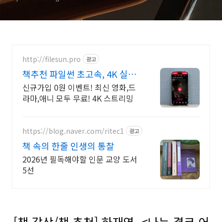
http://filesun.pro
광고
책추천 파일썬 초고속, 4K 실시
간 보기!
신규가입 0원 이벤트! 최신 영화,드
라마,애니 모두 무료! 4K 스트리밍
https://blog.naver.com/ritec1
광고
책 속의 한줄 인생의 통찰
2026년 필독해야할 인문 교양 도서
5선
[책 감상/책 추천] 하재영, <나는 결코 어