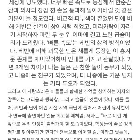
세상에 당도했다. 너무 빠른 속도로 등장해서 한순간
산과 의사의 장갑 낀 손을 통과해 날아가버릴 것 같은
기분이 들 정도였다. 비교적 피부색이 짙었던 딘에 비
해 케빈은 살결이 상아처럼 희었고, 머리카락이 자라
기 시작하자 파란 두 눈 위 이마에 길고 노란 곱슬머
리가 드리웠다. ‘빠른 속도’는 케빈의 삶의 방식이었
다. 케빈에 비해 과묵한 딘은 새롭게 등장한 이 흥겨
운 존재를 재미있어하며 인내를 가지고 관찰했다. 2
년 8개월 차이가 나는 둘은 곧 친한 놀이 동무가 되었
고 나중에는 친구가 되었으며, 더 나중에는 기운 넘치
는 기타 듀오가 되었다.
그리고 이 사랑스러운 아들들과 함께한 추억을 상기하는 저자의
말투에는 그리움과 행복함, 그리고 슬픔이 깃들어 있다. 예를 들
어, 케빈과 딘이 어린 시절 지역 극단에 들어가 어린이 뮤지컬이
나 연극에 출연하던 일을 회고할 때처럼. 저자는 “바로 이런 게
앞으로 우리 인생이 흘러가야 할 모습이었다. 학생들이 좋은 강의
평가로 닦아주기만 한다면 천국으로 이어질 길.”이라고 썼는데,
문제는 학생들의 강의 평가가 아니었다. 큰아들 딘의 행동에 변화