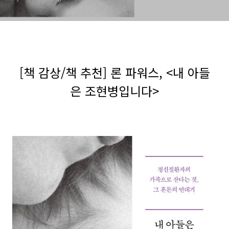
[책 감상/책 추천] 론 파워스, <내 아들
은 조현병입니다>