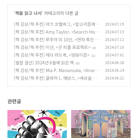
'
책을 읽고 나서
' 카테고리의 다른 글
[책 감상/책 추천] 마크 코켈버그, <알고리즘에
2024.07.19
갇힌 자기 계발>
[책 감상/책 추천] Amy Taylor, <Search Hist
2024.07.15
(4)
ory>
[책 감상/책 추천] 루주아 외 10인, <연차 촉진 펀
2024.07.12
(0)
치>
[책 감상/책 추천] 이선, <굿 피플 프로젝트>
2024.07.10
(0)
(0)
[책 감상/책 추천] 헤더 라드케, <엉덩이즘>
2024.07.01
(1)
[월말 결산] 2024년 6월에 읽은 책
2024.06.28
(0)
[책 감상/책 추천] Mia P. Manansala, <Arseni
2024.06.24
c And Adobo>
[책 감상/책 추천] 클레어 L. 에반스, <세상을 연
2024.06.21
(0)
결한 여성들>
(0)
관련글