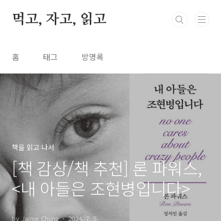
본문 바로가기
먹고, 자고, 읽고
홈
태그
방명록
책을 읽고 나서
[책 감상/책 추천] 론 파워스,
<내 아들은 조현병입니다>
by Jaime Chung
2024. 7. 5.