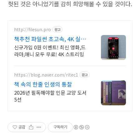
헛된 것은 아니었기를 감히 희망해볼 수 있을 것이다.
http://filesun.pro
광고
책추천 파일썬 초고속, 4K 실시
간 보기!
신규가입 0원 이벤트! 최신 영화,드
라마,애니 모두 무료! 4K 스트리밍
https://blog.naver.com/ritec1
광고
책 속의 한줄 인생의 통찰
2026년 필독해야할 인문 교양 도서
5선
공감
구독하기