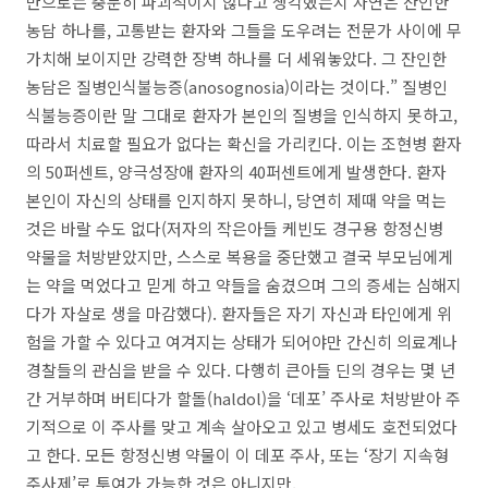
만으로는 충분히 파괴적이지 않다고 생각했는지 자연은 잔인한
농담 하나를, 고통받는 환자와 그들을 도우려는 전문가 사이에 무
가치해 보이지만 강력한 장벽 하나를 더 세워놓았다. 그 잔인한
농담은 질병인식불능증(anosognosia)이라는 것이다.” 질병인
식불능증이란 말 그대로 환자가 본인의 질병을 인식하지 못하고,
따라서 치료할 필요가 없다는 확신을 가리킨다. 이는 조현병 환자
의 50퍼센트, 양극성장애 환자의 40퍼센트에게 발생한다. 환자
본인이 자신의 상태를 인지하지 못하니, 당연히 제때 약을 먹는
것은 바랄 수도 없다(저자의 작은아들 케빈도 경구용 항정신병
약물을 처방받았지만, 스스로 복용을 중단했고 결국 부모님에게
는 약을 먹었다고 믿게 하고 약들을 숨겼으며 그의 증세는 심해지
다가 자살로 생을 마감했다). 환자들은 자기 자신과 타인에게 위
험을 가할 수 있다고 여겨지는 상태가 되어야만 간신히 의료계나
경찰들의 관심을 받을 수 있다. 다행히 큰아들 딘의 경우는 몇 년
간 거부하며 버티다가 할돌(haldol)을 ‘데포’ 주사로 처방받아 주
기적으로 이 주사를 맞고 계속 살아오고 있고 병세도 호전되었다
고 한다. 모든 항정신병 약물이 이 데포 주사, 또는 ‘장기 지속형
주사제’로 투여가 가능한 것은 아니지만.