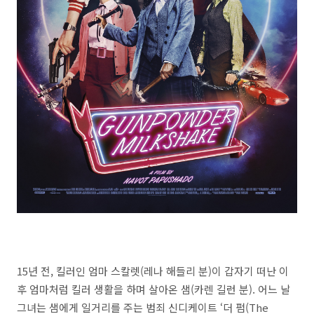
15년 전, 킬러인 엄마 스칼렛(레나 해들리 분)이 갑자기 떠난 이
후 엄마처럼 킬러 생활을 하며 살아온 샘(카렌 길런 분). 어느 날
그녀는 샘에게 일거리를 주는 범죄 신디케이트 ‘더 펌(The