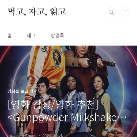
본문 바로가기
먹고, 자고, 읽고
홈
태그
방명록
영화를 보고 나서
[영화 감상/영화 추천]
<Gunpowder Milkshake(건
파우더 밀크셰이크)>(2021)
by Jaime Chung
2024. 10. 4.