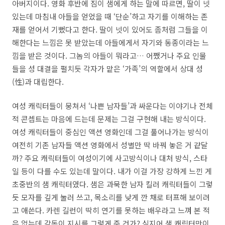
아버지이다. 영화 후반에 짐이 샘에게 하는 말에 따르면, 딸이 넷
있는데 마침내 아들을 얻었을 때 ‘단순’하고 자기를 이해하는 존
재를 얻어서 기뻤다고 한다. 딸이 넷이 있어도 좀처럼 그들을 이
해한다는 느낌은 못 받았는데 아들에게서 자기와 동종이라는 느
낌을 받은 것이다. 그놈의 아들이 뭐라고… 어쨌거나 주요 인물
들을 성 대결을 펼치듯 각자가 맡은 ‘가족’의 역할에서 상대 성
(性)과 대립한다.
여성 캐릭터들이 뭉쳐서 ‘나쁜 남자들’과 싸운다는 이야기나 전체
적 콘셉트는 마음에 드는데 문제는 그걸 구현해 내는 방식이다.
여성 캐릭터들이 중심인 액션 영화인데 그걸 풀어나가는 방식이
여전히 기존 남자들 액션 영화에서 성별만 딱 바꿔 놓은 거 같달
까? 주요 캐릭터들이 여성이기에 사고방식이나 대처 방식, 스타
일 등이 다를 수도 있는데 말이다. 내가 이걸 가장 강하게 느낀 게
초중반의 샘 캐릭터였다. 샘은 과묵한 남자 킬러 캐릭터들이 그렇
듯 모자를 깊게 눌러 쓰고, 목소리를 낮게 깐 채로 터프해 보이려
고 애쓴다. 카렌 길런이 딱히 연기를 못하는 배우라고 느껴 본 적
은 없는데 감독이 지시를 그렇게 준 건가? 심지어 샘 캐릭터만이