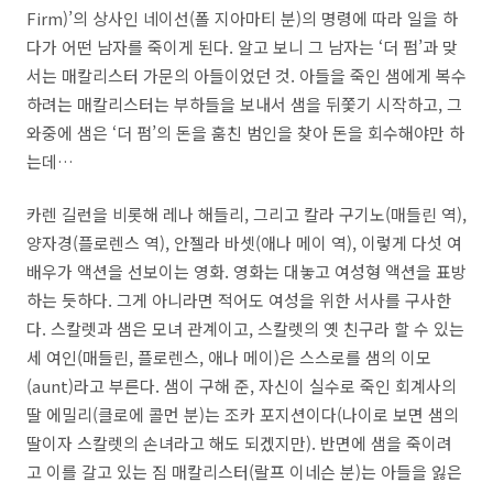
Firm)’의 상사인 네이선(폴 지아마티 분)의 명령에 따라 일을 하
다가 어떤 남자를 죽이게 된다. 알고 보니 그 남자는 ‘더 펌’과 맞
서는 매칼리스터 가문의 아들이었던 것. 아들을 죽인 샘에게 복수
하려는 매칼리스터는 부하들을 보내서 샘을 뒤쫓기 시작하고, 그
와중에 샘은 ‘더 펌’의 돈을 훔친 범인을 찾아 돈을 회수해야만 하
는데…
카렌 길런을 비롯해 레나 해들리, 그리고 칼라 구기노(매들린 역),
양자경(플로렌스 역), 안젤라 바셋(애나 메이 역), 이렇게 다섯 여
배우가 액션을 선보이는 영화. 영화는 대놓고 여성형 액션을 표방
하는 듯하다. 그게 아니라면 적어도 여성을 위한 서사를 구사한
다. 스칼렛과 샘은 모녀 관계이고, 스칼렛의 옛 친구라 할 수 있는
세 여인(매들린, 플로렌스, 애나 메이)은 스스로를 샘의 이모
(aunt)라고 부른다. 샘이 구해 준, 자신이 실수로 죽인 회계사의
딸 에밀리(클로에 콜먼 분)는 조카 포지션이다(나이로 보면 샘의
딸이자 스칼렛의 손녀라고 해도 되겠지만). 반면에 샘을 죽이려
고 이를 갈고 있는 짐 매칼리스터(랄프 이네슨 분)는 아들을 잃은