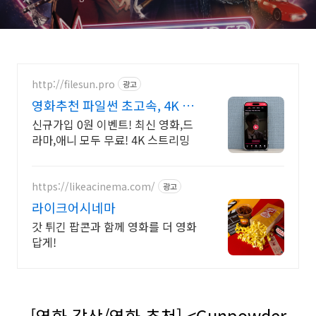
http://filesun.pro
광고
영화추천 파일썬 초고속, 4K 실
시간 보기!
신규가입 0원 이벤트! 최신 영화,드
라마,애니 모두 무료! 4K 스트리밍
https://likeacinema.com/
광고
라이크어시네마
갓 튀긴 팝콘과 함께 영화를 더 영화
답게!
[영화 감상/영화 추천] <Gunpowder