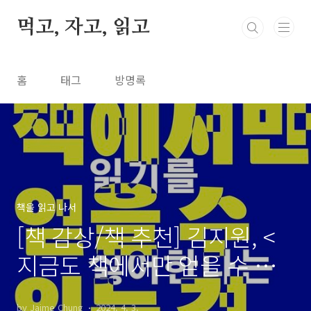
본문 바로가기
먹고, 자고, 읽고
홈
태그
방명록
책을 읽고 나서
[책 감상/책 추천] 김지원, <
지금도 책에서만 얻을 수 있
는 것>
by Jaime Chung
2024. 4. 3.