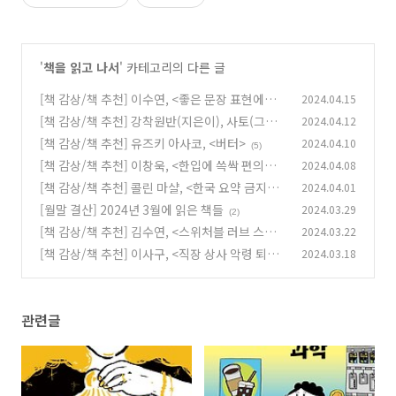
'
책을 읽고 나서
' 카테고리의 다른 글
[책 감상/책 추천] 이수연, <좋은 문장 표현에서
2024.04.15
문장부호까지!>
[책 감상/책 추천] 강착원반(지은이), 사토(그림),
2024.04.12
(1)
<데드미트 패러독스>
[책 감상/책 추천] 유즈키 아사코, <버터>
2024.04.10
(0)
(5)
[책 감상/책 추천] 이창욱, <한입에 쓱싹 편의점
2024.04.08
과학>
[책 감상/책 추천] 콜린 마샬, <한국 요약 금지>
2024.04.01
(1)
[월말 결산] 2024년 3월에 읽은 책들
2024.03.29
(0)
(2)
[책 감상/책 추천] 김수연, <스위처블 러브 스토
2024.03.22
리>
[책 감상/책 추천] 이사구, <직장 상사 악령 퇴치
2024.03.18
(0)
부>
(0)
관련글