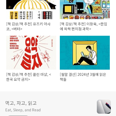
[책 감상/책 추천] 유즈키 아사
[책 감상/책 추천] 이창욱, <한입
코, <버터>
에 쓱싹 편의점 과학>
[책 감상/책 추천] 콜린 마샬, <
[월말 결산] 2024년 3월에 읽은
한국 요약 금지>
책들
먹고, 자고, 읽고
Eat, Sleep, and Read