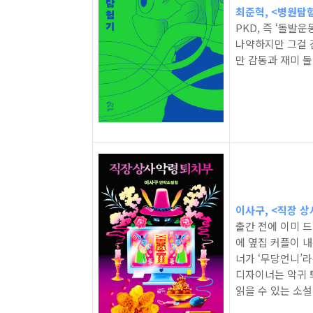
최준혁, <병원탐험기
PKD, 즉 ‘돌
나약하지만 그걸 
만 감동과 재미 둘
이사구, <직장 상사 
출간 전에 이미 
에 옆집 커플이 내
너가 ‘무당언니’
디자이너는 악귀 
읽을 수 있는 소설