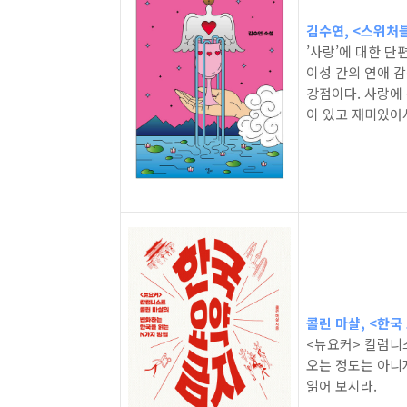
김수연, <스위처블 
’사랑’에 대한 단
이성 간의 연애 
강점이다. 사랑에
이 있고 재미있어서
콜린 마샬, <한국 요
<뉴요커> 칼럼니스
오는 정도는 아니
읽어 보시라.