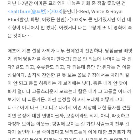
지난 1-2년간 아마존 프라임이 내놓은 영화 중 정말 좋았던 건
<Saltburn(솔트번)>(2023)
뿐인데(<Red, White & Royal
Blue(빨강, 파랑, 어쨌든 찬란)>(2023)도 큰 인기였지만 이건 내
취향이 아니어서 안 봤다). 어쨌거나 나는 그렇게 또 이 영화에 속
은 것이다…
애초에 기본 설정 자체가 너무 쓸데없이 잔인하다. 당첨금을 빼앗
기 위해 당첨자를 죽여야 한다고? 총은 안 되는데 나머지는 다 된
다? 칼도 되고, 수류탄도 되고, 다 되는데 총만 안 된다는 건 어불
성설이다. 솔직히 잔인한 걸 못 보는 쫄보 입장에서는 차라리 칼
이 안 되고 총을 허용하는 게 보기에는 낫다. 총은 내가 안 맞아
봐서 얼마나 고통스러운지 모르는데 칼은 내가 그 고통을 아니까
보기에 더 괴롭거든. 이런 설정을 하고서 도대체 어떻게 코미
디…? 아예 다크 코미디로 나가서 이런 세상에 대한 풍자를 곁들
이면 설정에 대한 변명이랄까, 보충이라도 되지. 아니, 따뜻하고
다정해 보이는 이웃들, 평범해 보이는 길 가던 사람들이 전부 갑
자기 돌변해 나를 죽이겠다고 달려드는데 이에 대한 코멘트가 하
나도 없어? 돈이면 다라는 데 적어도 LA 사람들은 다 동의한 거