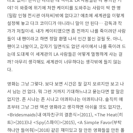
야? 이 와중에 위기에 처한 케이티를 도와주는 사람이 딱 한 명
(밀랍 인형 전시관 아저씨)밖에 없다고? 애초에 세계관을 이렇게
설정해 놓고 다크 코미디가 아니라니 말이 안 된다… 감독과 작
가가 저질이네. 내가 케이티였으면 좀 전까지 나를 죽이려던 사람
들이 내 팬이라고 하면 정말 환멸 나서 인간 불신 걸릴 듯. 아니,
팬이고 나발이고, 갑자기 일면식도 없던 사이에서 나를 죽이려 드
는데 도대체 이 세계관의 LA 사람들은 어떻게 멀쩡하게 사는 걸
까? 아무리 생각해도 세계관이 너무하다는 생각밖에 들지 않는
다.
영화는 그냥 그렇다. 보다 보면 시간은 잘 갈지 모르지만 보고 나
서 남는 건 없다. 뭐 그런 거까지 기대하느냐고 묻는다면 할 말은
없지만. 존 시나는 존 시나고 아콰피나는 아콰피나다. 솔직히 애
초부터 그냥 그런 액션 영화라고 생각하면 아쉬울 것도 없지만,
<Bridesmaids(내 여자친구의 결혼식>(2011), <The Heat(히
트)>(2013)나 <Spy(스파이)>(2015), <A Simple Favor(부탁
하나만 들어줘)>(2018) 같은 재미있고 잘 만든 영화들을 만든 폴