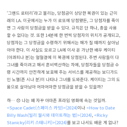
‘그랜드 로터리’라고 불리는, 당첨금이 상당한 복권이 있는 근미
래의 LA. 이곳에서는 누가 이 로또에 당첨됐든, 그 당첨자를 죽이
면 그 사람의 당첨금을 받을 수 있다. 규칙은 단 하나, 총을 사용
할 수 없다는 것. 또한 14분에 한 번씩 당첨자의 위치가 공개되고,
당첨자는 그 당청금을 수령하기 위해서는 해가 질 때까지 살아남
아야 한다. 이 사실도 모르고 LA에 이사 온 가난한 배우 케이티
(아콰피나 분)는 얼떨결에 이 복권에 당첨된다. 주변 사람들이 다
그녀를 죽이려고 해서 혼비백산하는 차에, 당첨자들을 당첨금 수
령 시간까지 안전하게 보호해 주는 서비스를 제공하는 보디가드
인 노엘(존 시나 분)이 나타나 그녀를 도와준다. 케이티는 그의 도
움으로 살아남아 어마어마한 당첨금을 받을 수 있을까?
하… 😞 나는 왜 자꾸 아마존 프라임 영화에 속는 것일까.
<Space Cadet(스페이스 카뎃)>(2024)
이나
<How to Date
Billy Wash(빌리 월시와 데이트하는 법)>(2024)
,
<Ricky
Stanicky(리키 스태니키)>(2024)
를 보고 나서도 배운 게 없나?