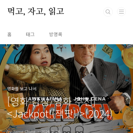
본문 바로가기
먹고, 자고, 읽고
홈
태그
방명록
영화를 보고 나서
[영화 감상/영화 추천]
<Jackpot!(잭팟!)>(2024)
by Jaime Chung
2024. 8. 26.