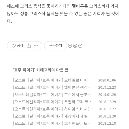
애초에 그리스 음식을 좋아하신다면 멜버른은 그리스까지 가지
않아도 정통 그리스식 음식을 맛볼 수 있는 좋은 기회가 될 것이
다.
공감
구독하기
'
호주 이야기
' 카테고리의 다른 글
[오스트레일리아/호주 이야기] 모바일로 마이키
2020.01.06
(Myki) 이용하자!
[오스트레일리아/호주 이야기] 멜버른은 생각보
2019.12.23
(0)
다 춥습니다, 여러분!
[오스트레일리아/호주 이야기] 호주에서 돌고래
2019.01.20
(0)
들을 가까이에서 구경할 수 있는 곳 - 몽키 미아
[오스트레일리아/호주 이야기] 코알라 모피 코트
2018.12.29
(Monkey Mia)
는 왜 없을까?
(0)
[오스트레일리아/호주 이야기] 하이암스 비치(H
2018.12.22
(0)
yams Beach), 세상에서 가장 흰 모래가 있는 해
[오스트레일리아/호주 이야기] 세상에서 제일 큰
2018.12.20
변
스크린이 있는 영화관은 어디?
(1)
[오스트레일리아/호주 이야기] 호주인들이 보라
2018.12.18
(0)