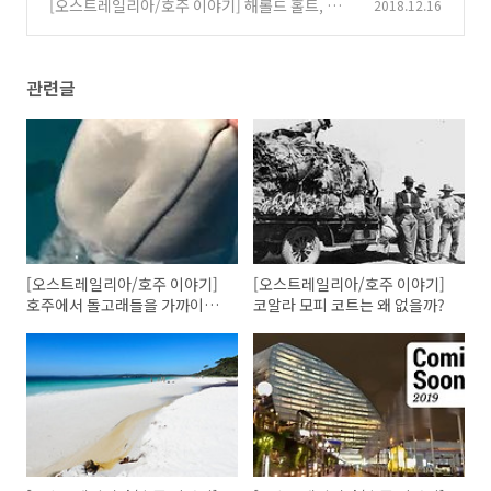
색을 좋아하는 걸까, 아니면 우리나라 사람들이
[오스트레일리아/호주 이야기] 해롤드 홀트, 어
2018.12.16
보라색을 싫어하는 걸까?
느 날 홀연히 사라진 호주 총리(Feat. 수영장)
(0)
(0)
관련글
[오스트레일리아/호주 이야기]
[오스트레일리아/호주 이야기]
호주에서 돌고래들을 가까이에
코알라 모피 코트는 왜 없을까?
서 구경할 수 있는 곳 - 몽키 미아
(Monkey Mia)