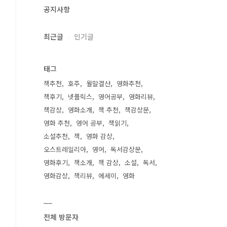
공지사항
최근글
인기글
태그
책추천
호주
월말결산
영화추천
책후기
넷플릭스
영어공부
영화리뷰
책감상
영화소개
책 추천
책감상문
영화 추천
영어 공부
책읽기
소설추천
책
영화 감상
오스트레일리아
영어
독서감상문
영화후기
책소개
책 감상
소설
독서
영화감상
책리뷰
에세이
영화
전체 방문자