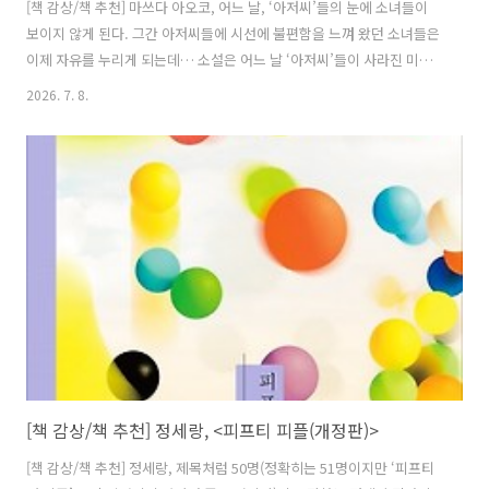
[책 감상/책 추천] 마쓰다 아오코, 어느 날, ‘아저씨’들의 눈에 소녀들이
보이지 않게 된다. 그간 아저씨들에 시선에 불편함을 느껴 왔던 소녀들은
이제 자유를 누리게 되는데… 소설은 어느 날 ‘아저씨’들이 사라진 미래
의 모습과 현재 일본을 살고 있는 몇몇 여성들의 시점을 번갈아가며 진행
2026. 7. 8.
된다. ‘아저씨’의 눈에 소녀들이 보이지 않는다는 것을 처음 알았을 때 약
간의 소란이 일었던 것은 사실이다. 그건 부정하지 않겠다.무엇보다 당사
자인 ‘아저씨’들이 동요했다.‘아저씨’는 자신에게 일어난 일이 응당 다른
사람들에게도 일어났으리라 믿어 의심치 않았기에 극성스럽게 난동을
피웠다.다른 사람들에게는 어떠한 이변도 없이 평소와 같은 일상이었으
므로 ‘아저씨’들이 난동을 피우는 모습은 기이하게만 여겨졌다.의도는
알 수..
[책 감상/책 추천] 정세랑, <피프티 피플(개정판)>
[책 감상/책 추천] 정세랑, 제목처럼 50명(정확히는 51명이지만 ‘피프티