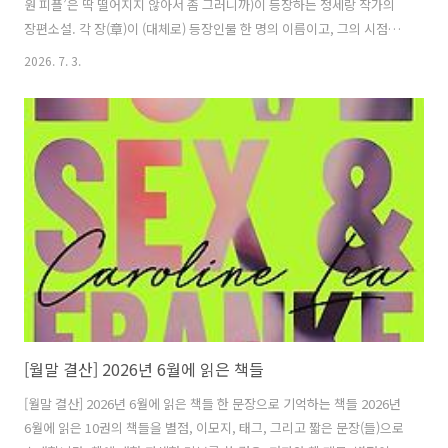
원 피플’은 딱 떨어지지 않아서 좀 그러니까)이 등장하는 정세랑 작가의
장편소설. 각 장(章)이 (대체로) 등장인물 한 명의 이름이고, 그의 시점에
서 이야기가 진행된다. 각자 다른 한 명 한 명이 주인공인 단편소설이 50
2026. 7. 3.
편쯤 이어진다고 생각해도 좋다. 그 등장인물들은 서로 연결돼 있어서 여
기에서 주인공이었던 인물이 저기에서 지나가는 말로 짧게 언급되기도
한다. 이렇게 각각 인물들에게 연결고리가 있다는 게 좋았다.이 인물들이
가진 공통점은 이 소설의 주요 무대인 한 병원과 인연이 있다는 것이다.
어떤 이들은 이 병원에서 일하고, 어떤 이들은 이 병원에 환자로 방문했
다. 마지막에 그 병원과 관련된 일화가 기다리고 있으니 이들이 어..
[월말 결산] 2026년 6월에 읽은 책들
[월말 결산] 2026년 6월에 읽은 책들 한 문장으로 기억하는 책들 2026년
6월에 읽은 10권의 책들을 별점, 이모지, 태그, 그리고 짧은 문장(들)으로