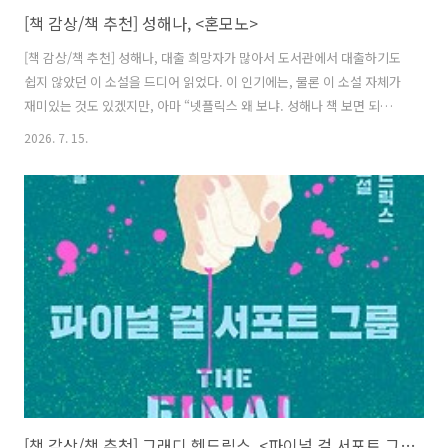
[책 감상/책 추천] 성해나, <혼모노>
[책 감상/책 추천] 성해나, 대출 희망자가 많아서 도서관에서 대출하기도
쉽지 않았던 이 소설을 드디어 읽었다. 이 인기에는, 물론 이 소설 자체가
재미있는 것도 있겠지만, 아마 “넷플릭스 왜 보냐. 성해나 책 보면 되는
데”라는, 박정민 배우의 추천사도 한몫했을 것이다. 이렇게 호기심을 부
2026. 7. 15.
추기는 영업 멘트라니. 관심 없던 사람도 이 말을 들으면 혹하지 않겠는
가. 다 읽고 나니, 이 추천사는 약간 오해의 소지가 있다고 말하고 싶다.
오해는 마시라. 책이 재미없다는 게 아니고, 이 말만 들으면 가 넷플릭스
뺨치게 도파민이 도는 자극적인 책처럼 보이겠지만, 사실 그렇게 자극적
인 마라탕 같은 소설은 아니었다는 뜻이다. 오히려 그렇게 오해받으면 아
쉬울 정도로 좋은 작품이었다. 총 7편의 단편 소설들을 소개하자..
[책 감상/책 추천] 그래디 헨드릭스, <파이널 걸 서포트 그룹>