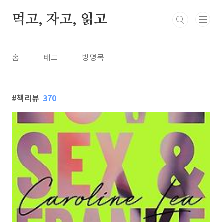
본문 바로가기
먹고, 자고, 읽고
홈
태그
방명록
책리뷰
370