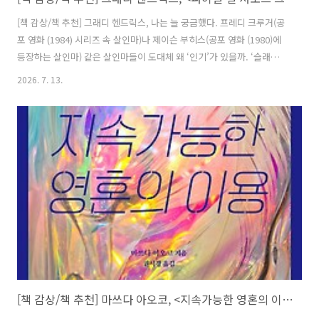
[책 감상/책 추천] 그래디 헨드릭스, 나는 늘 궁금했다. 프레디 크루거(공
포 영화 (1984) 시리즈 속 살인마)나 제이슨 부히스(공포 영화 (1980)에
등장하는 살인마) 같은 살인마들이 도대체 왜 ‘인기’가 있을까. ‘슬래셔
(slasher)’라고 하는, 피가 튀기는 공포 영화들을 보는 것조차도 이해가
2026. 7. 13.
안 되는데 그런 살인마들을 좋아하는 건 더더욱 이해가 안 갔다. 살인마
가 사람들을 죽이는 게 어떤 ‘엔터테인먼트’가 될 수 있고, 그 끔찍한 범
죄자들이 인기의 주인공이 될 수 있나? 내가 이전에 소개한 을 쓴 그래디
헨드릭스의 이 공포 소설, 은 이와 비슷한 생각에 기반한 듯하다. 일단 제
목의 ‘파이널 걸’은, 앞의 리뷰에서도 언급했듯이, 공포 영화의 가장 흔한
트로프(trope, 설명은 여기)이..
[책 감상/책 추천] 마쓰다 아오코, <지속가능한 영혼의 이용>