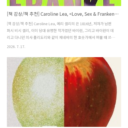
[책 감상/책 추천] Caroline Lea, <Love, Sex & Frankenstein>
[책 감상/책 추천] Caroline Lea, 메리 셸리의 은 1816년, 저자가 남편
퍼시 비시 셸리, 이미 당대 유명한 작가였던 바이런, 그리고 바이런이 데
리고 다니던 의사 폴리도리와 같이 제네바의 한 호숫가에서 머물 때 쓰였
다. 바이런이 ‘각자 무서운 이야기를 하나씩 써서 들려 주자’라고 먼저 제
2026. 7. 17.
안했고, 메리는 자신의 꿈에서 본 광경을 바탕으로 을 썼다. 이때 그의 나
이 열아홉.여기까지는 책 소개나 스파크 노트만 들추어 봐도 알 수 있는
역사적 배경이다. 하지만 그의 삶은 어땠을까? 그의 남편 퍼시는 메리가
열다섯의 나이로 그를 처음 만났을 때 이미 유부남이었다. 유부남과 사랑
에 빠져 야반도주를 한 메리는 과연 행복했을까? 메리가 꾼 꿈 외에도, 그
의 삶의 어떤 부분이 이 ‘괴물’을 창조하는 ..