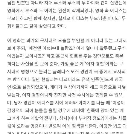
남친 빌뿐만 아니라 자매 루스와 루스의 두 아이와 같이 살았는데
영화에서 루스와 두 아이는 완전히 삭제되었다. 영화 속 이디스는
부모님하고만 함께 살지만, 실제로 이디스는 부모님뿐 아니라 두
형제들과도 같이 살았다고 한다.
이 영화는 과거의 구시대적 모습을 부인할 게 아니라 있는 그대로
보여 주되, ‘예전엔 이랬는데 놀랍죠? 이게 얼마나 잘못됐고 구식
이었는지 보이시죠?’ 하고 은근히 힌트를 주는 것만으로도 충분
하다는 사실을 잘 보여 준다. 가장 좋은 게 ‘여자 경찰’이라는 구
시대적 명칭으로 불리는 글래디스 모스 경관이 극 중에서 묘사되
는 방식이다. 일단 현실과는 다르더라도 유색 인종(인도계 영국
인)으로 설정되었으며, 게다가 여성이기까지 해도 이중으로 차별
받는다. 여자 경찰이니까 진지한 사건 수사에는 함께할 수 없으
며, 남자 경관이 이디스를 서에 데려와 이야기를 나눌 때 ‘여성이
감정적이 되어 눈물을 흘릴 경우에 대비해’ 한쪽에 앉아 있는 게
그녀가 하는 역할의 전부다. 상사(아마 부서장 정도?)에게는 차를
끓여 오라는 명령이나 받으며 이에 질색팔색한다. 이것만 봐도 과
거에 얼마나 여성이 많은 억압을 받았는지 볼 수 있는데, 로즈를