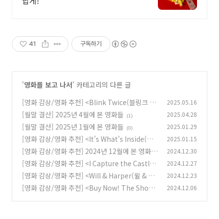
답게!
41
구독하기
'
영화를 보고 나서
' 카테고리의 다른 글
[영화 감상/영화 추천] <Blink Twice(블링크 트
2025.05.16
와이스)>(2024)
[월말 결산] 2025년 4월에 본 영화들
2025.04.28
(1)
(1)
[월말 결산] 2025년 1월에 본 영화들
2025.01.29
(0)
[영화 감상/영화 추천] <It’s What’s Inside(왓
2025.01.15
츠 인사이드)>(2024)
[영화 감상/영화 추천] 2024년 12월에 본 영화
2024.12.30
(0)
(+ 내가 뽑은 2024년 올해의 영화)
[영화 감상/영화 추천] <I Capture the Castle
2024.12.27
(1)
(성 안에 갇힌 사랑)>(2003)
[영화 감상/영화 추천] <Will & Harper(윌 & 하
2024.12.23
(3)
퍼)(2024)
[영화 감상/영화 추천] <Buy Now! The Shopp
2024.12.06
(3)
ing Conspiracy(지금 구매하세요: 쇼핑의 음
모)>(2024)
(5)