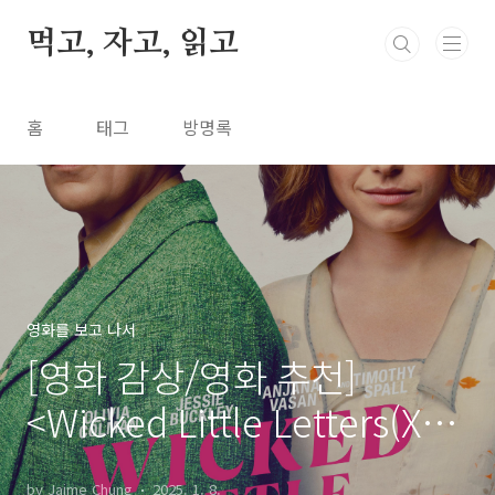
본문 바로가기
먹고, 자고, 읽고
홈
태그
방명록
영화를 보고 나서
[영화 감상/영화 추천]
<Wicked Little Letters(X를
담아, 당신에게)>(2023)
by Jaime Chung
2025. 1. 8.