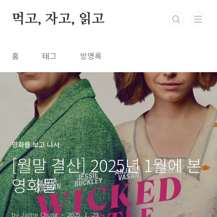
본문 바로가기
먹고, 자고, 읽고
홈
태그
방명록
영화를 보고 나서
[월말 결산] 2025년 1월에 본
영화들
by Jaime Chung
2025. 1. 29.