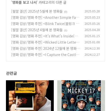
'
영화를 보고 나서
' 카테고리의 다른 글
[월말 결산] 2025년 5월에 본 영화들
2025.05.28
(0)
[영화 감상/영화 추천] <Another Simple Favo
2025.05.23
r(부탁 하나만 더 들어줘)>(2025)
[영화 감상/영화 추천] <Blink Twice(블링크 트
2025.05.16
(0)
와이스)>(2024)
[월말 결산] 2025년 4월에 본 영화들
2025.04.28
(1)
(1)
[영화 감상/영화 추천] <It’s What’s Inside(왓
2025.01.15
츠 인사이드)>(2024)
[영화 감상/영화 추천] <Wicked Little Letters
2025.01.08
(0)
(X를 담아, 당신에게)>(2023)
[영화 감상/영화 추천] 2024년 12월에 본 영화
2024.12.30
(3)
(+ 내가 뽑은 2024년 올해의 영화)
[영화 감상/영화 추천] <I Capture the Castle
2024.12.27
(1)
(성 안에 갇힌 사랑)>(2003)
(3)
관련글