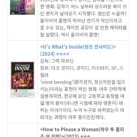
한 영화. 갑자기 어느 날부터 상스러운 욕이 쓰
인 편지가 날아오기 시작했다. 범인은 누굴까?
올리비아 콜맨의 뛰어난 연기가 악인이라고
할 수도 있는, 하지만 공감이 갈 만한 캐릭터를
잘 살렸다. 역시 올리비아 콜맨!
<It’s What’s Inside(왓츠 인사이드)>
(2024) ⭐️⭐️⭐️⭐️
감독: 그렉 자르딘
장르: 다크 코미디, 코미디, 미스터리, SF, 스
릴러
’mind-bending’(환각성의, 정신착란을 일으
키는)이라는 표현이 딱인 영화. 아주 간략하게
설명하자면, 한곳에 모인 고등학교 동창들 여
덟 명의 몸이(아니면 시점에 따라 영혼이) 바
뀌는 이야기이다. 누가 누구로 바뀌었는지 따
라가는 과정이 아주 흥미진진하다.
<How to Please a Woman(하우 투 플리
즈 어 우먼)>(2022) ⭐️⭐️⭐️