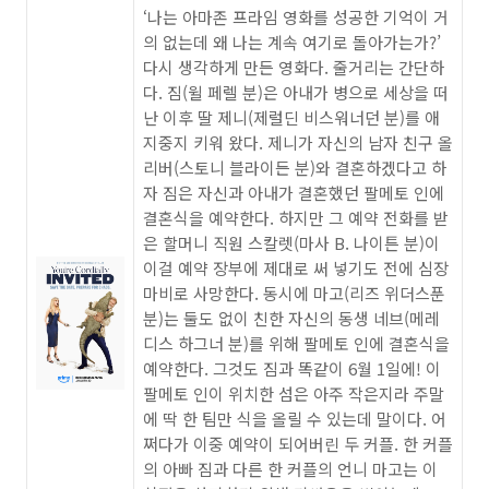
‘나는 아마존 프라임 영화를 성공한 기억이 거
의 없는데 왜 나는 계속 여기로 돌아가는가?’
다시 생각하게 만든 영화다. 줄거리는 간단하
다. 짐(윌 페렐 분)은 아내가 병으로 세상을 떠
난 이후 딸 제니(제럴딘 비스워너던 분)를 애
지중지 키워 왔다. 제니가 자신의 남자 친구 올
리버(스토니 블라이든 분)와 결혼하겠다고 하
자 짐은 자신과 아내가 결혼했던 팔메토 인에
결혼식을 예약한다. 하지만 그 예약 전화를 받
은 할머니 직원 스칼렛(마사 B. 나이튼 분)이
이걸 예약 장부에 제대로 써 넣기도 전에 심장
마비로 사망한다. 동시에 마고(리즈 위더스푼
분)는 둘도 없이 친한 자신의 동생 네브(메레
디스 하그너 분)를 위해 팔메토 인에 결혼식을
예약한다. 그것도 짐과 똑같이 6월 1일에! 이
팔메토 인이 위치한 섬은 아주 작은지라 주말
에 딱 한 팀만 식을 올릴 수 있는데 말이다. 어
쩌다가 이중 예약이 되어버린 두 커플. 한 커플
의 아빠 짐과 다른 한 커플의 언니 마고는 이