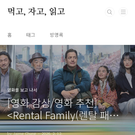
본문 바로가기
먹고, 자고, 읽고
홈
태그
방명록
영화를 보고 나서
[영화 감상/영화 추천]
<Rental Family(렌탈 패밀
리: 가족을 빌려드립니다)>
by Jaime Chung
2026. 2. 12.