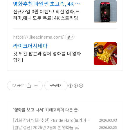
영화추천 파일썬 초고속, 4K 실
시간 보기!
신규가입 0원 이벤트! 최신 영화,드
라마,애니 모두 무료! 4K 스트리밍
https://likeacinema.com/
광고
라이크어시네마
갓 튀긴 팝콘과 함께 영화를 더 영화
답게!
공감
구독하기
'
영화를 보고 나서
' 카테고리의 다른 글
[영화 감상/영화 추천] <Bride Hard(브라이드
2026.03.03
하드)>(2025)
[월말 결산] 2026년 2월에 본 영화들
2026.02.25
(0)
(0)