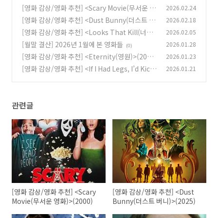
[영화 감상/영화 추천] <Scary Movie(무서운 영
2026.02.24
화)>(2000)
[영화 감상/영화 추천] <Dust Bunny(더스트 버
2026.02.18
(0)
니)>(2025)
[영화 감상/영화 추천] <Looks That Kill(너의
2026.02.05
(0)
얼굴은)>(2020)
[월말 결산] 2026년 1월에 본 영화들
2026.01.28
(0)
(0)
[영화 감상/영화 추천] <Eternity(영원)>(2025)
2026.01.23
[영화 감상/영화 추천] <If I Had Legs, I’d Kick
2026.01.21
(1)
You(이프 아이 해드 레그스 아이드 킥 유)>(202
5)
(1)
관련글
[영화 감상/영화 추천] <Scary
[영화 감상/영화 추천] <Dust
Movie(무서운 영화)>(2000)
Bunny(더스트 버니)>(2025)