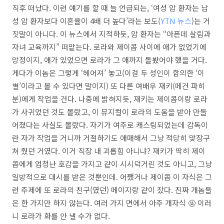
직후 떠났다. 이런 얘기를 할 때 늘 언급되는, ‘여성 암 환자는 남
성 암 환자보다 이혼율이 4배 더 높다’라는 보도(
YTN 뉴스
)는 거
짓말이 아니다. 이 뉴스에서 지적하듯, 암 환자는 “아픈데 살림과
자녀 교육까지” 떠맡는다. 로라와 제이콥 사이에 애가 없었기에
망정이지, 애가 있었으면 로라가 그 애까지 돌봤어야 했을 거다.
게다가 이놈은 그렇게 ‘헤어져’ 놓고(이걸 두 성인이 합의한 ‘이
별’이라고 볼 수 있다면 말이지) 또 다른 여배우 재키(메건 파히
분)에게 작업을 건다. 나중에 밝혀지듯, 재키는 제이콥이랑 로라
가 사귀었던 것도 몰랐고, 이 뮤지컬이 로라의 도움을 받아 만들
어졌다는 사실도 몰랐다. 자기가 여주로 캐스팅되었는데 감독이
란 자가 작업을 거니까 거절하기도 애매해서 그냥 적당히 맞장구
쳐 줬던 거였다. 이거 직장 내 괴롭힘 아니냐? 재키가 딱히 제이
콥에게 엄청난 호감을 가지고 같이 시시덕거린 것도 아니고, 그냥
일방적으로 대시를 받은 것뿐인데. 어쨌거나 제이콥 이 자식은 그
런 주제에 또 로라의 친구(였던) 메이지랑 같이 잤다. 진짜 개놈들
은 한 가지만 하지 않는다. 여러 가지 면에서 아주 개자식 🤬 이러
니 로라가 화를 안 낼 수가 없다.