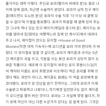
줄거리는 대략 이렇다. 주인공 로라(멜리사 바레라 분)는 젊은 나
이에 암에 걸려, 최근엔 수술까지 받았다. 로라의 남자 친구 제이
콥(에드먼드 도노반 분)은 로라의 수술 직후 ‘더 이상 네 곁에 있
을 수 없다’며 이별을 통보했다. 로라가 퇴원할 때 곁에 있어 주는
건 그나마 하나 있는 친구 메이지(케일라 포스터 분). 메이지는 로
라를 엄마네 집(엄마는 여행하느라 집에 안 계시다)에서 데려다
주고 나서, 제이컵이 만드는 뮤지컬 <House of Good
Women(착한 여자 기숙사)>에 오디션을 보러 가야 한다며 가 버
렸다. 이 뮤지컬로 말할 것 같으면, 로라가 제이콥과 사귀는 5년
간 제이콥이 곡을 쓰고, 각본을 쓰는 동안 로라가 상당히 많이 도
와준 작품이다. 애초에 이 뮤지컬의 여주인 로리 프랜시스(심지
어 캐릭터 이름도 로라 프랭코와 비슷하다) 역은 로라를 위해 쓰
였다 해도 과언이 아니고, 제이콥도 원래는 이 역을 로라에게 맡
겼더랬다. 로라가 암 진단을 받기 전까지는. 그런데 로라가 이제
수술받고 퇴원하고 나왔더니, 자기에겐 일언반구도 없이 제이콥
이 오디션을 열어 버린 것이다. 로라는 그 사실에 엉엉 울다가, 자
기 방에 자신이 아닌 다른 누군가가 있다는 걸 알게 된다. 그것은