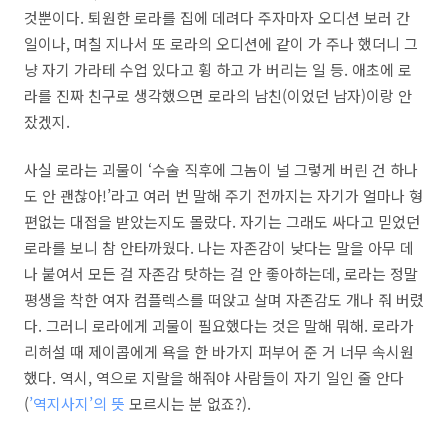
것뿐이다. 퇴원한 로라를 집에 데려다 주자마자 오디션 보러 간
일이나, 며칠 지나서 또 로라의 오디션에 같이 가 주나 했더니 그
냥 자기 가라테 수업 있다고 휭 하고 가 버리는 일 등. 애초에 로
라를 진짜 친구로 생각했으면 로라의 남친(이었던 남자)이랑 안
잤겠지.
사실 로라는 괴물이 ‘수술 직후에 그놈이 널 그렇게 버린 건 하나
도 안 괜찮아!’라고 여러 번 말해 주기 전까지는 자기가 얼마나 형
편없는 대접을 받았는지도 몰랐다. 자기는 그래도 싸다고 믿었던
로라를 보니 참 안타까웠다. 나는 자존감이 낮다는 말을 아무 데
나 붙여서 모든 걸 자존감 탓하는 걸 안 좋아하는데, 로라는 정말
평생을 착한 여자 컴플렉스를 떠앉고 살며 자존감도 개나 줘 버렸
다. 그러니 로라에게 괴물이 필요했다는 것은 말해 뭐해. 로라가
리허설 때 제이콥에게 욕을 한 바가지 퍼부어 준 거 너무 속시원
했다. 역시, 역으로 지랄을 해줘야 사람들이 자기 일인 줄 안다
(
’역지사지’의 뜻
모르시는 분 없죠?).