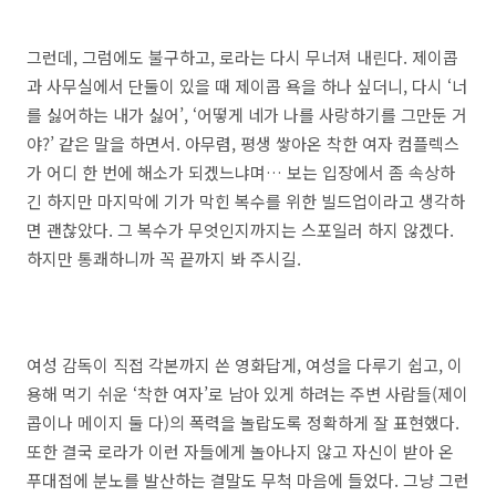
그런데, 그럼에도 불구하고, 로라는 다시 무너져 내린다. 제이콥
과 사무실에서 단둘이 있을 때 제이콥 욕을 하나 싶더니, 다시 ‘너
를 싫어하는 내가 싫어’, ‘어떻게 네가 나를 사랑하기를 그만둔 거
야?’ 같은 말을 하면서. 아무렴, 평생 쌓아온 착한 여자 컴플렉스
가 어디 한 번에 해소가 되겠느냐며… 보는 입장에서 좀 속상하
긴 하지만 마지막에 기가 막힌 복수를 위한 빌드업이라고 생각하
면 괜찮았다. 그 복수가 무엇인지까지는 스포일러 하지 않겠다.
하지만 통쾌하니까 꼭 끝까지 봐 주시길.
여성 감독이 직접 각본까지 쓴 영화답게, 여성을 다루기 쉽고, 이
용해 먹기 쉬운 ‘착한 여자’로 남아 있게 하려는 주변 사람들(제이
콥이나 메이지 둘 다)의 폭력을 놀랍도록 정확하게 잘 표현했다.
또한 결국 로라가 이런 자들에게 놀아나지 않고 자신이 받아 온
푸대접에 분노를 발산하는 결말도 무척 마음에 들었다. 그냥 그런