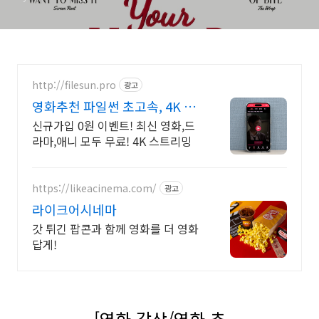
http://filesun.pro
광고
영화추천 파일썬 초고속, 4K 실
시간 보기!
신규가입 0원 이벤트! 최신 영화,드
라마,애니 모두 무료! 4K 스트리밍
https://likeacinema.com/
광고
라이크어시네마
갓 튀긴 팝콘과 함께 영화를 더 영화
답게!
[영화 감상/영화 추