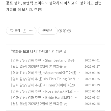
공포 영화, 로맨틱 코미디라 생각하지 마시고 이 영화에도 한번
기회를 줘 보시라. 추천!
공감
구독하기
'
영화를 보고 나서
' 카테고리의 다른 글
[영화 감상/영화 추천] <Slumberland(슬럼버
2026.04.01
랜드)>(2022)
[월말 결산] 2026년 3월에 본 영화들
2026.03.27
(0)
(1)
[영화 감상/영화 추천] <Aquaman(아쿠아맨)>
2026.03.26
(2018)
[영화 감상/영화 추천] <Is This Thing On?(이
2026.03.25
(1)
즈 디스 씽 온?)>(2025)
[영화 감상/영화 추천] <Timer(타이머)>(2009)
2026.03.09
(1)
[영화 감상/영화 추천] <Rosario(로사리오)>(2
2026.03.04
(1)
025)
[영화 감상/영화 추천] <Bride Hard(브라이드
2026.03.03
(0)
하드)>(2025)
[월말 결산] 2026년 2월에 본 영화들
2026.02.25
(0)
(0)