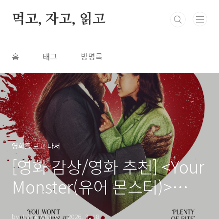
본문 바로가기
먹고, 자고, 읽고
홈
태그
방명록
영화를 보고 나서
[영화 감상/영화 추천] <Your
Monster(유어 몬스터)>
(2024)
by Jaime Chung
2026. 3. 18.