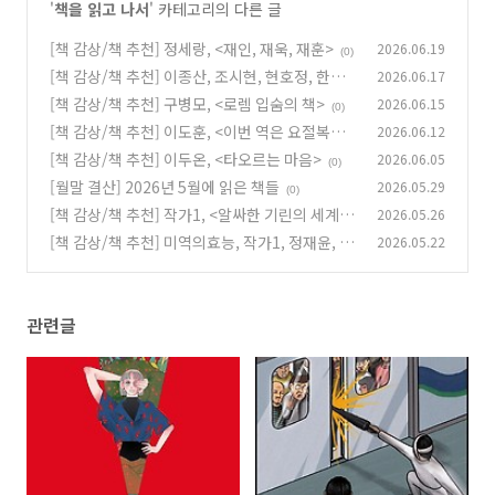
'
책을 읽고 나서
' 카테고리의 다른 글
[책 감상/책 추천] 정세랑, <재인, 재욱, 재훈>
2026.06.19
(0)
[책 감상/책 추천] 이종산, 조시현, 현호정, 한정
2026.06.17
현, 박문영, 박서련, 정수읠, <내 인생이 알고 보
[책 감상/책 추천] 구병모, <로렘 입숨의 책>
2026.06.15
(0)
니 내 인생이 아님>
(0)
[책 감상/책 추천] 이도훈, <이번 역은 요절복통
2026.06.12
지하세계입니다>
[책 감상/책 추천] 이두온, <타오르는 마음>
2026.06.05
(0)
(0)
[월말 결산] 2026년 5월에 읽은 책들
2026.05.29
(0)
[책 감상/책 추천] 작가1, <알싸한 기린의 세계>
2026.05.26
[책 감상/책 추천] 미역의효능, 작가1, 정재윤, 들
2026.05.22
(0)
개이빨, 투비닷, <여자는 왜 늘 설명해야 할까?>
(0)
관련글