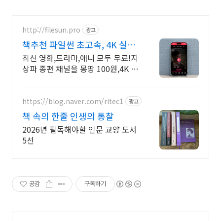
http://filesun.pro
광고
책추천 파일썬 초고속, 4K 실시
간 보기!
최신 영화,드라마,애니 모두 무료!지
상파 종편 채널을 몽땅 100원,4K 스
트리밍
https://blog.naver.com/ritec1
광고
책 속의 한줄 인생의 통찰
2026년 필독해야할 인문 교양 도서
5선
공감
구독하기