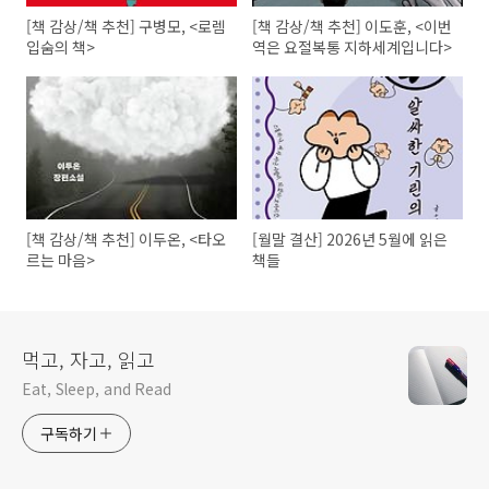
[책 감상/책 추천] 구병모, <로렘
[책 감상/책 추천] 이도훈, <이번
입숨의 책>
역은 요절복통 지하세계입니다>
[책 감상/책 추천] 이두온, <타오
[월말 결산] 2026년 5월에 읽은
르는 마음>
책들
먹고, 자고, 읽고
Eat, Sleep, and Read
구독하기