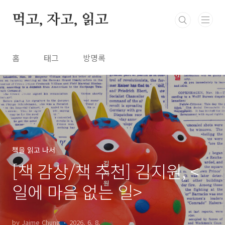
본문 바로가기
먹고, 자고, 읽고
홈
태그
방명록
책을 읽고 나서
[책 감상/책 추천] 김지원, <
일에 마음 없는 일>
by Jaime Chung
2026. 6. 8.