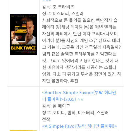
감독: 조 크라비츠
장르: 미스터리, 스릴러
사회적으로 큰 물의를 일으킨 백만장자 슬
레이터 킹(채닝 테이텀 분)은 매년 열리는
자신의 파티에서 만난 여자 프리다(나오미
아키에 분)를 자신의 개인 소유 섬으로 데리
고 가는데, 그곳은 과연 천국일까 지옥일까?
범죄 같은 끔찍한 트라우마를 기억한다는
것, 그리고 잊어버리고 용서한다는 것에 대
한 비유이자 생각거리를 제공하는 스릴러
영화. 다소 피 튀기고 무서운 장면이 있긴 하
지만 볼만하다. 추천.
<Another Simple Favour(부탁 하나만
더 들어줘)>(2025) ⭐️⭐️
감독: 폴 페이그
장르: 코미디, 범죄, 미스터리, 스릴러
전작
<A Simple Favor(부탁 하나만 들어줘)>