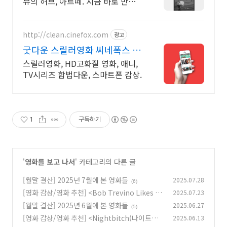
뷰의 허브, 아르떼. 지금 바로 만나보
세요 클래식과 미술, 연극과 영화와
문학까지 누구나 칼럼니스트가 될
수 있습니다.
http://clean.cinefox.com
광고
굿다운 스릴러영화 씨네폭스 최
대3만원+10%추가적립
스릴러영화, HD고화질 영화, 애니,
TV시리즈 합법다운, 스마트폰 감상.
1
구독하기
'
영화를 보고 나서
' 카테고리의 다른 글
[월말 결산] 2025년 7월에 본 영화들
2025.07.28
(6)
[영화 감상/영화 추천] <Bob Trevino Likes It
2025.07.23
(밥 트레비노 라익스 잇)>(2024)
[월말 결산] 2025년 6월에 본 영화들
2025.06.27
(3)
(5)
[영화 감상/영화 추천] <Nightbitch(나이트비
2025.06.13