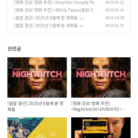
치)>(2024)
[영화 감상/영화 추천] <Another Simple Favo
2025.05.23
(6)
r(부탁 하나만 더 들어줘)>(2025)
[영화 감상/영화 추천] <Blink Twice(블링크 트
2025.05.16
(0)
와이스)>(2024)
[월말 결산] 2025년 4월에 본 영화들
2025.04.28
(1)
(1)
[월말 결산] 2025년 1월에 본 영화들
2025.01.29
(0)
관련글
[월말 결산] 2025년 6월에 본 영
[영화 감상/영화 추천]
화들
<Nightbitch(나이트비치)>
(2024)