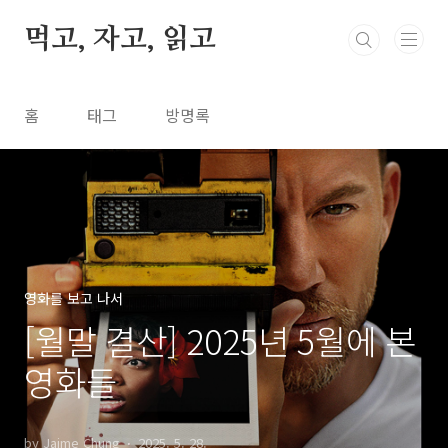
본문 바로가기
먹고, 자고, 읽고
홈
태그
방명록
영화를 보고 나서
[월말 결산] 2025년 5월에 본
영화들
by Jaime Chung
2025. 5. 28.