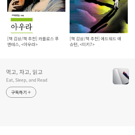
[책 감상/책 추천] 카를로스 푸
[책 감상/책 추천] 에드워드 애
엔테스, <아우라>
슈턴, <미키7>
먹고, 자고, 읽고
Eat, Sleep, and Read
구독하기