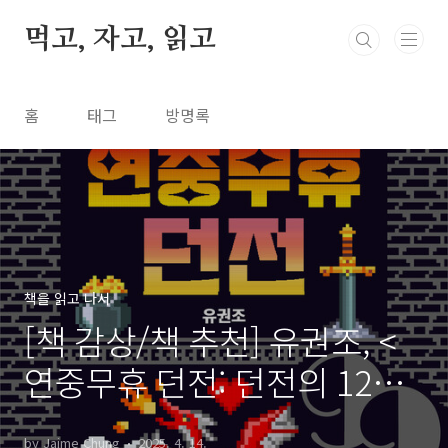
본문 바로가기
먹고, 자고, 읽고
홈
태그
방명록
책을 읽고 나서
[책 감상/책 추천] 유권조, <
연중무휴 던전: 던전의 12가
지 모습>
by Jaime Chung
2025. 4. 14.