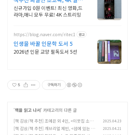
간 보기!
신규가입 0원 이벤트! 최신 영화,드
라마,애니 모두 무료! 4K 스트리밍
https://blog.naver.com/ritec1
광고
인생을 바꿀 인문학 도서 5
2026년 인문 교양 필독도서 5선
5
구독하기
'
책을 읽고 나서
' 카테고리의 다른 글
[책 감상/책 추천] 조예은 외 4인, <이웃집 소시오
2025.04.23
패스의 사정>
[책 감상/책 추천] 개브리얼 제빈, <섬에 있는 서
2025.04.21
(2)
점>