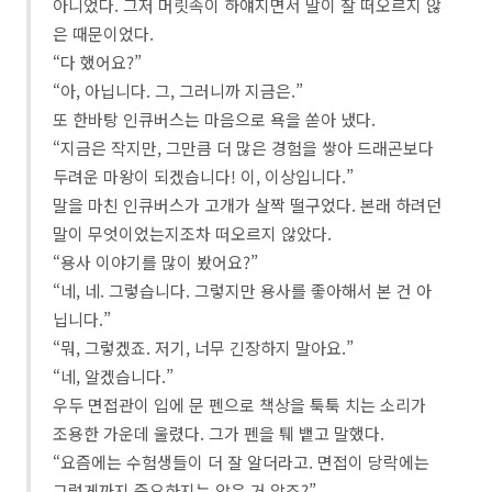
아니었다. 그저 머릿속이 하얘지면서 말이 잘 떠오르지 않
은 때문이었다.
“다 했어요?”
“아, 아닙니다. 그, 그러니까 지금은.”
또 한바탕 인큐버스는 마음으로 욕을 쏟아 냈다.
“지금은 작지만, 그만큼 더 많은 경험을 쌓아 드래곤보다
두려운 마왕이 되겠습니다! 이, 이상입니다.”
말을 마친 인큐버스가 고개가 살짝 떨구었다. 본래 하려던
말이 무엇이었는지조차 떠오르지 않았다.
“용사 이야기를 많이 봤어요?”
“네, 네. 그렇습니다. 그렇지만 용사를 좋아해서 본 건 아
닙니다.”
“뭐, 그렇겠죠. 저기, 너무 긴장하지 말아요.”
“네, 알겠습니다.”
우두 면접관이 입에 문 펜으로 책상을 툭툭 치는 소리가
조용한 가운데 울렸다. 그가 펜을 퉤 뱉고 말했다.
“요즘에는 수험생들이 더 잘 알더라고. 면접이 당락에는
그렇게까지 중요하지는 않은 거 알죠?”