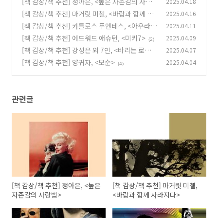
[책 감상/책 추천] 정아은, <높은 자존감의 사랑
2025.04.18
(2)
법>
[책 감상/책 추천] 마거릿 미첼, <바람과 함께 사
2025.04.16
(4)
라지다>
[책 감상/책 추천] 카를로스 푸엔테스, <아우라>
2025.04.11
(3)
[책 감상/책 추천] 에드워드 애슈턴, <미키7>
2025.04.09
(2)
(2)
[책 감상/책 추천] 강성은 외 7인, <바리는 로봇이
2025.04.07
다>
[책 감상/책 추천] 양귀자, <모순>
2025.04.04
(2)
(4)
관련글
[책 감상/책 추천] 정아은, <높은
[책 감상/책 추천] 마거릿 미첼,
자존감의 사랑법>
<바람과 함께 사라지다>