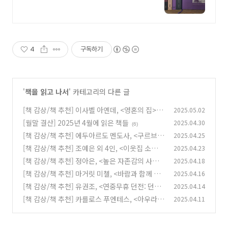
4
구독하기
'
책을 읽고 나서
' 카테고리의 다른 글
[책 감상/책 추천] 이사벨 아옌데, <영혼의 집>
2025.05.02
[월말 결산] 2025년 4월에 읽은 책들
2025.04.30
(4)
(6)
[책 감상/책 추천] 에두아르도 멘도사, <구르브
2025.04.25
연락 없다>
[책 감상/책 추천] 조예은 외 4인, <이웃집 소시오
2025.04.23
(2)
패스의 사정>
[책 감상/책 추천] 정아은, <높은 자존감의 사랑
2025.04.18
(2)
법>
[책 감상/책 추천] 마거릿 미첼, <바람과 함께 사
2025.04.16
(4)
라지다>
[책 감상/책 추천] 유권조, <연중무휴 던전: 던전
2025.04.14
(3)
의 12가지 모습>
[책 감상/책 추천] 카를로스 푸엔테스, <아우라>
2025.04.11
(2)
(2)