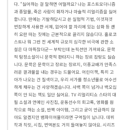
다. “싫어하는 걸 말하면 어떨까요? 나는 포스트모더니즘
과 종말물, 죽은 사람이 화자거나 마술적 리얼리즘을 싫어
합니다. 딴에는 기발하답시고 쓴 실험적 기법, 이것저것
번잡하게 사용한 서체, 없어야 할 자리에 있는 삽화 등 괜
히 요란 떠는 짓에는 근본적으로 끌리지 않습디다. 홀로코
스트나 뭐 그런 전 세계적 규모의 심각한 비극에 관한 소
설은 다 마뜩잖더군— 부탁인데 논픽션만 가져와요. 문학
적 탐정소설이니 문학적 판타지니 하는 장르 잡탕도 싫습
니다. 문학은 문학이고 장르는 장르지, 이종교배가 만족스
러운 결과물을 내는 경우는 드물어요. 어린이책, 특히 고
아가 나오는 건 질색이고, 우리 서가를 청소년물로 어수선
하게 채우는 건 사양하겠습니다. 사백 쪽이 넘거나 백오십
쪽이 안 되는 책도 일단 싫어요. TV 리얼리티쇼 스타의 대
필 소설과 연예인 사진집, 운동선수의 회고록, 영화를 원
작으로 하는 소설, 반짝 아이템, 그리고 굳이 언급하지 않
아도 알겠지만 뱀파이어물이라면 구역질이 납니다. 데뷔
작과 칙릿, 시집, 번역본도 거의 들여놓지 않아요. 시리즈