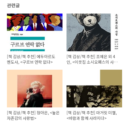
관련글
[책 감상/책 추천] 에두아르도
[책 감상/책 추천] 조예은 외 4
멘도사, <구르브 연락 없다>
인, <이웃집 소시오패스의 사정
>
[책 감상/책 추천] 정아은, <높은
[책 감상/책 추천] 마거릿 미첼,
자존감의 사랑법>
<바람과 함께 사라지다>