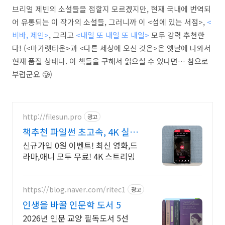
브리얼 제빈의 소설들을 접할지 모르겠지만, 현재 국내에 번역되
어 유통되는 이 작가의 소설들, 그러니까 이 <섬에 있는 서점>,
<
비바, 제인>
, 그리고
<내일 또 내일 또 내일>
모두 강력 추천한
다! (<마가렛타운>과 <다른 세상에 오신 것은>은 옛날에 나와서
현재 품절 상태다. 이 책들을 구해서 읽으실 수 있다면… 참으로
부럽군요 🥲)
http://filesun.pro
광고
책추천 파일썬 초고속, 4K 실시
간 보기!
신규가입 0원 이벤트! 최신 영화,드
라마,애니 모두 무료! 4K 스트리밍
https://blog.naver.com/ritec1
광고
인생을 바꿀 인문학 도서 5
2026년 인문 교양 필독도서 5선