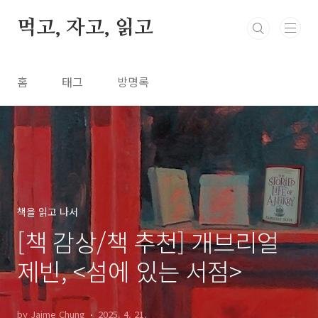
본문 바로가기
먹고, 자고, 읽고
홈
태그
방명록
책을 읽고 나서
[책 감상/책 추천] 개브리얼
제빈, <섬에 있는 서점>
by Jaime Chung
2025. 4. 21.