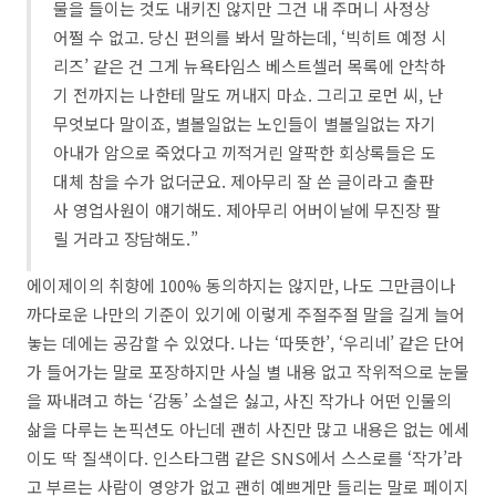
물을 들이는 것도 내키진 않지만 그건 내 주머니 사정상
어쩔 수 없고. 당신 편의를 봐서 말하는데, ‘빅히트 예정 시
리즈’ 같은 건 그게 뉴욕타임스 베스트셀러 목록에 안착하
기 전까지는 나한테 말도 꺼내지 마쇼. 그리고 로먼 씨, 난
무엇보다 말이죠, 별볼일없는 노인들이 별볼일없는 자기
아내가 암으로 죽었다고 끼적거린 얄팍한 회상록들은 도
대체 참을 수가 없더군요. 제아무리 잘 쓴 글이라고 출판
사 영업사원이 얘기해도. 제아무리 어버이날에 무진장 팔
릴 거라고 장담해도.”
에이제이의 취향에 100% 동의하지는 않지만, 나도 그만큼이나
까다로운 나만의 기준이 있기에 이렇게 주절주절 말을 길게 늘어
놓는 데에는 공감할 수 있었다. 나는 ‘따뜻한’, ‘우리네’ 같은 단어
가 들어가는 말로 포장하지만 사실 별 내용 없고 작위적으로 눈물
을 짜내려고 하는 ‘감동’ 소설은 싫고, 사진 작가나 어떤 인물의
삶을 다루는 논픽션도 아닌데 괜히 사진만 많고 내용은 없는 에세
이도 딱 질색이다. 인스타그램 같은 SNS에서 스스로를 ‘작가’라
고 부르는 사람이 영양가 없고 괜히 예쁘게만 들리는 말로 페이지