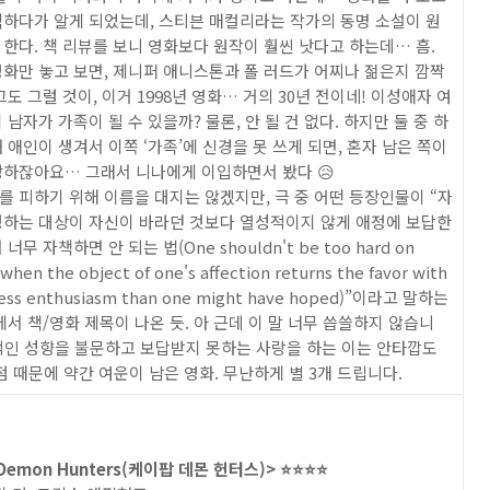
색하다가 알게 되었는데, 스티븐 매컬리라는 작가의 동명 소설이 원
한다. 책 리뷰를 보니 영화보다 원작이 훨씬 낫다고 하는데… 흠.
화만 놓고 보면, 제니퍼 애니스톤과 폴 러드가 어찌나 젊은지 깜짝
그도 그럴 것이, 이거 1998년 영화… 거의 30년 전이네! 이성애자 여
 남자가 가족이 될 수 있을까? 물론, 안 될 건 없다. 하지만 둘 중 하
 애인이 생겨서 이쪽 ‘가족’에 신경을 못 쓰게 되면, 혼자 남은 쪽이
쌍하잖아요… 그래서 니나에게 이입하면서 봤다 😥
 피하기 위해 이름을 대지는 않겠지만, 극 중 어떤 등장인물이 “자
정하는 대상이 자신이 바라던 것보다 열성적이지 않게 애정에 보답한
너무 자책하면 안 되는 법(One shouldn't be too hard on
 when the object of one's affection returns the favor with
 less enthusiasm than one might have hoped)”이라고 말하는
에서 책/영화 제목이 나온 듯. 아 근데 이 말 너무 씁쓸하지 않습니
적인 성향을 불문하고 보답받지 못하는 사랑을 하는 이는 안타깝도
점 때문에 약간 여운이 남은 영화. 무난하게 별 3개 드립니다.
Demon Hunters(케이팝 데몬 헌터스)> ⭐️⭐️⭐️⭐️