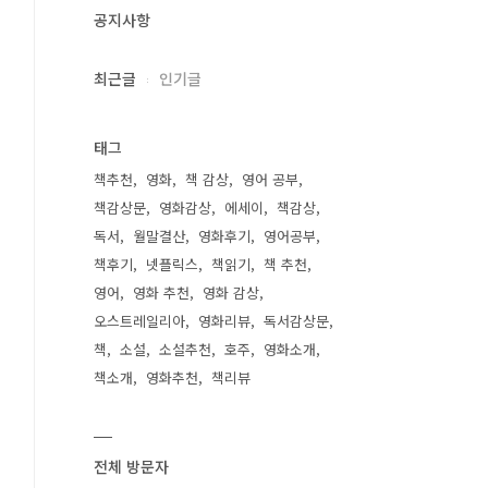
공지사항
최근글
인기글
태그
책추천
영화
책 감상
영어 공부
책감상문
영화감상
에세이
책감상
독서
월말결산
영화후기
영어공부
책후기
넷플릭스
책읽기
책 추천
영어
영화 추천
영화 감상
오스트레일리아
영화리뷰
독서감상문
책
소설
소설추천
호주
영화소개
책소개
영화추천
책리뷰
전체 방문자