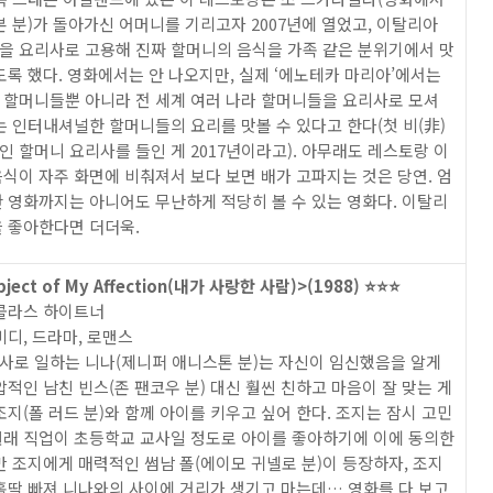
본 분)가 돌아가신 어머니를 기리고자 2007년에 열었고, 이탈리아
을 요리사로 고용해 진짜 할머니의 음식을 가족 같은 분위기에서 맛
도록 했다. 영화에서는 안 나오지만, 실제 ‘에노테카 마리아’에서는
 할머니들뿐 아니라 전 세계 여러 나라 할머니들을 요리사로 모셔
는 인터내셔널한 할머니들의 요리를 맛볼 수 있다고 한다(첫 비(非)
 할머니 요리사를 들인 게 2017년이라고). 아무래도 레스토랑 이
식이 자주 화면에 비춰져서 보다 보면 배가 고파지는 것은 당연. 엄
 영화까지는 아니어도 무난하게 적당히 볼 수 있는 영화다. 이탈리
을 좋아한다면 더더욱.
ject of My Affection(내가 사랑한 사람)>(1988) ⭐️⭐️⭐️
니콜라스 하이트너
미디, 드라마, 로맨스
사로 일하는 니나(제니퍼 애니스톤 분)는 자신이 임신했음을 알게
압적인 남친 빈스(존 팬코우 분) 대신 훨씬 친하고 마음이 잘 맞는 게
조지(폴 러드 분)와 함께 아이를 키우고 싶어 한다. 조지는 잠시 고민
원래 직업이 초등학교 교사일 정도로 아이를 좋아하기에 이에 동의한
만 조지에게 매력적인 썸남 폴(에이모 귀넬로 분)이 등장하자, 조지
홀딱 빠져 니나와의 사이에 거리가 생기고 마는데… 영화를 다 보고