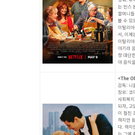
는 빈스 
할머니들
볼 수 있
이탈리아
서, 이제
이탈리아인
야기라 음
청 대단한
아 음식
<The Ob
감독: 
장르: 코
사회복지
되자, 고
이 절친 
하지만 
다. 하지
는 그에 