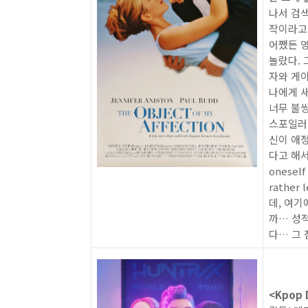
나서 검
작이라고 
어쨌든 영
놀랐다. 
자와 게이
나에게 새
너무 불
스포일러를
신이 애
다고 해서 
oneself
rather
데, 여기
까… 성
다… 그 
<Kpop 