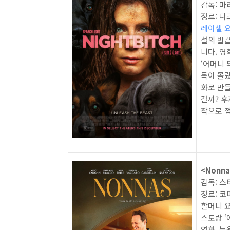
감독: 마
장르: 다
레이첼 
설의 발끝
니다. 영
‘어머니 
독이 몰랐
화로 만
걸까? 후
작으로 접
<Nonnas
감독: 
장르: 코
할머니 요
스토랑 ‘
영화. 