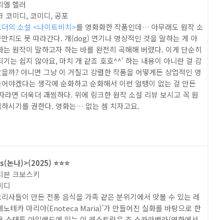
리엘 헬러
크 코미디, 코미디, 공포
요더의 소설 <나이트비치>
를 영화화한 작품인데… 아무래도 원작 소
만치도 못 따라간다. 개(dog) 연기나 영상적인 것을 말하는 게 아
화는 원작이 말하고자 하는 바를 완전히 곡해해 버렸다. 이게 단순히
되기는 쉽지 않아요, 마치 개 같죠 호호^^’ 하는 내용이 아니란 걸 감
을까? 아니면 그냥 이 거칠고 강렬한 작품을 어떻게든 상업적인 영
들어야겠다는 생각에 순화하고 순화해서 이런 얼탱이 없는 걸 만든
자라면 더욱더 괘씸하다. 위에 링크한 원작 소설 리뷰 보시고 꼭 원
하시기를 권한다. 영화는… 없는 셈 치자고요.
(논나)>(2025) ⭐️⭐️⭐️
스티븐 크보스키
미디
리사들이 만든 전통 음식을 가족 같은 분위기에서 맛볼 수 있는 레
에노테카 마리아(Enoteca Maria)’가 만들어진 실화를 바탕으로 한
뉴욕 스태튼 아일랜드에 있는 이 레스토랑은 조 스카라벨라(영화에서