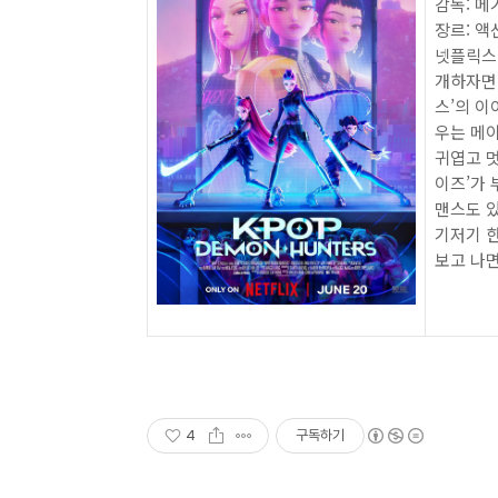
감독: 메
장르: 액
넷플릭스 
개하자면,
스’의 이
우는 메이
귀엽고 멋
이즈’가 
맨스도 있
기저기 한
보고 나면
4
구독하기