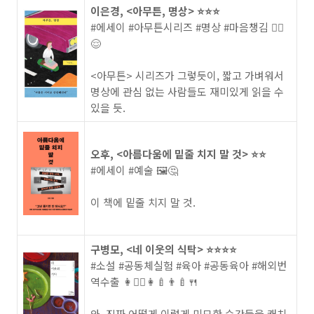
이은경, <아무튼, 명상> ⭐️⭐️⭐️
#에세이 #아무튼시리즈 #명상 #마음챙김 🧘‍♀️
😌
<아무튼> 시리즈가 그렇듯이, 짧고 가벼워서
명상에 관심 없는 사람들도 재미있게 읽을 수
있을 듯.
오후, <아름다움에 밑줄 치지 말 것> ⭐️⭐️
#에세이 #예술 🖼️🤔
이 책에 밑줄 치지 말 것.
구병모, <네 이웃의 식탁> ⭐️⭐️⭐️⭐️
#소설 #공동체실험 #육아 #공동육아 #해외번
역수출 👩👱‍♂️👩‍🍼👨‍🍼🍴
와, 진짜 어떻게 이렇게 미묘한 순간들을 캐치