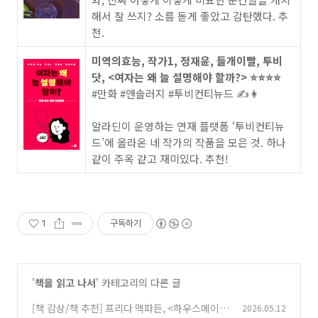
해서 잘 쓰지? 소름 돋게 좋았고 감탄했다. 추
천.
미역의효능, 작가1, 정재윤, 들개이빨, 투비
닷, <여자는 왜 늘 설명해야 할까?> ⭐️⭐️⭐️⭐️
#만화 #앤솔러지 #투비컨티뉴드 ✍️👩
알라딘이 운영하는 연재 플랫폼 ‘투비컨티뉴
드’에 올라온 네 작가의 작품을 모은 것. 하나
같이 주옥 같고 재미있다. 추천!
1
구독하기
'
책을 읽고 나서
' 카테고리의 다른 글
[책 감상/책 추천] 프리다 맥파든, <하우스메이드
2026.05.12