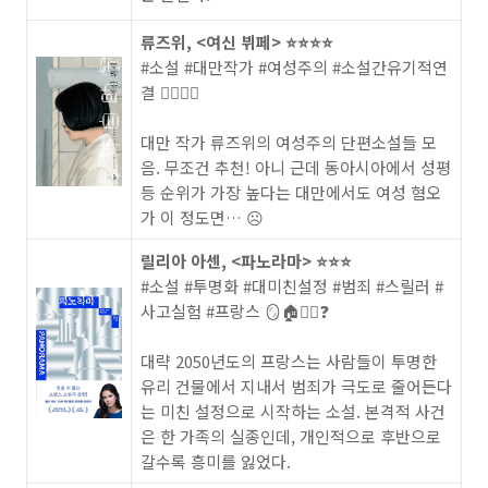
류즈위, <여신 뷔페> ⭐️⭐️⭐️⭐️
#소설 #대만작가 #여성주의 #소설간유기적연
결 🧘‍♀️🧝‍♀️
대만 작가 류즈위의 여성주의 단편소설들 모
음. 무조건 추천! 아니 근데 동아시아에서 성평
등 순위가 가장 높다는 대만에서도 여성 혐오
가 이 정도면… ☹️
릴리아 아센, <파노라마> ⭐️⭐️⭐️
#소설 #투명화 #대미친설정 #범죄 #스릴러 #
사고실험 #프랑스 🪞🏠👮‍♀️❓
대략 2050년도의 프랑스는 사람들이 투명한
유리 건물에서 지내서 범죄가 극도로 줄어든다
는 미친 설정으로 시작하는 소설. 본격적 사건
은 한 가족의 실종인데, 개인적으로 후반으로
갈수록 흥미를 잃었다.