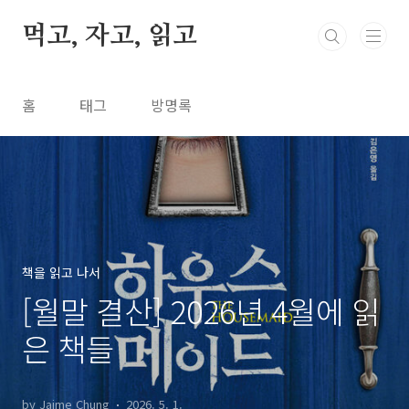
본문 바로가기
먹고, 자고, 읽고
홈
태그
방명록
책을 읽고 나서
[월말 결산] 2026년 4월에 읽
은 책들
by Jaime Chung
2026. 5. 1.