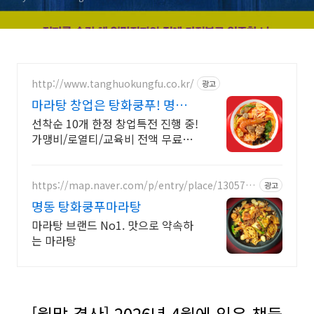
http://www.tanghuokungfu.co.kr/
광고
마라탕 창업은 탕화쿵푸! 명실
상부 마라탕 1등 브랜드
선착순 10개 한정 창업특전 진행 중!
가맹비/로열티/교육비 전액 무료혜
택! 백화점,몰 등 특수상권 매장 혜
택지원! 업변창업 대환영!
https://map.naver.com/p/entry/place/1305729
광고
746
명동 탕화쿵푸마라탕
마라탕 브랜드 No1. 맛으로 약속하
는 마라탕
[월말 결산] 2026년 4월에 읽은 책들