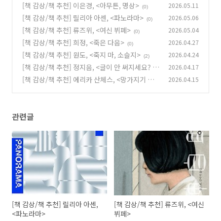
>
[책 감상/책 추천] 이은경, <아무튼, 명상>
2026.05.11
(0)
(0)
[책 감상/책 추천] 릴리아 아센, <파노라마>
2026.05.06
(0)
[책 감상/책 추천] 류즈위, <여신 뷔페>
2026.05.04
(0)
[책 감상/책 추천] 희정, <죽은 다음>
2026.04.27
(0)
[책 감상/책 추천] 원도, <죽지 마, 소슬지>
2026.04.24
(2)
[책 감상/책 추천] 정지음, <글이 안 써지세요? 저
2026.04.17
도요>
[책 감상/책 추천] 에리카 산체스, <망가지기 쉬
2026.04.15
(0)
운 영혼들>
(0)
관련글
[책 감상/책 추천] 릴리아 아센,
[책 감상/책 추천] 류즈위, <여신
<파노라마>
뷔페>