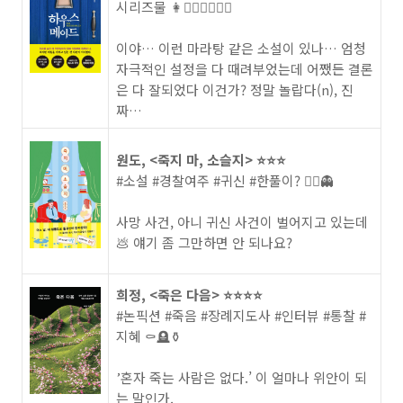
시리즈물 👩👰‍♀️👱‍♂️🙎‍♂️
이야… 이런 마라탕 같은 소설이 있나… 엄청
자극적인 설정을 다 때려부었는데 어쨌든 결론
은 다 잘되었다 이건가? 정말 놀랍다(n), 진
짜…
원도, <죽지 마, 소슬지> ⭐️⭐️⭐️
#소설 #경찰여주 #귀신 #한풀이? 👮‍♀️👻
사망 사건, 아니 귀신 사건이 벌어지고 있는데
💩 얘기 좀 그만하면 안 되나요?
희정, <죽은 다음> ⭐️⭐️⭐️⭐️
#논픽션 #죽음 #장례지도사 #인터뷰 #통찰 #
지혜 ⚰️🪦⚱️
’혼자 죽는 사람은 없다.’ 이 얼마나 위안이 되
는 말인가.