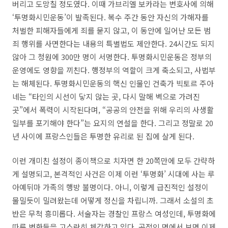
버리고 도망칠 정도였다. 이때 가브리엘 보카라는 변호사에 의해
‘투명화시민운동’이 발족된다. 복수 주간 동안 자신의 가해자를
처벌한 피해자들에게 죄를 묻지 않고, 이 동안에 일어난 모든 범
죄 행위를 사면한다는 내용의 특별법도 제안한다. 24시간도 되지
않아 그 청원에 300만 명이 서명한다. 투명화시민운동은 정부의
운영에도 영향을 끼친다. 행정부의 역할이 크게 축소되고, 사법부
는 해체된다. 투명화시민운동의 핵신 인물인 건축가 빅토르 주아
네는 “타인의 시선이 닿지 않는 곳, 다시 말해 벽으로 가려진
곳”에서 폭력이 시작된다며, “공공의 안전을 위해 우리의 사생활
일부를 포기해야 한다”는 요지의 연설을 한다. 그리고 정말로 20
년 사이에 프랑스인들은 투명한 유리로 된 집에 살게 된다.
이런 개미친 설정이 종이책으로 치자면 한 20쪽만에 모두 간략하
게 설명되고, 본격적인 사건은 이제 이런 ‘투명화’ 시대에 사는 루
아예뒤마 가족의 행방 불명이다. 아니, 이렇게 급진적인 설정이
물밀듯이 밀려왔는데 어떻게 정신을 차립니까. 그래서 소설의 초
반은 무척 흥미롭다. 서술자는 경찰인 프랑스 여성인데, 투명화에
따른 변화들을 고스란히 체감하고 있다. 공적인 면에서 보면 이제