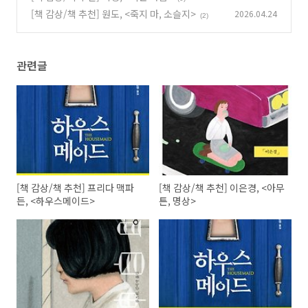
[책 감상/책 추천] 원도, <죽지 마, 소슬지>
2026.04.24
(2)
관련글
[책 감상/책 추천] 프리다 맥파
[책 감상/책 추천] 이은경, <아무
든, <하우스메이드>
튼, 명상>