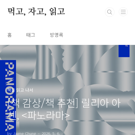
본문 바로가기
먹고, 자고, 읽고
홈
태그
방명록
책을 읽고 나서
[책 감상/책 추천] 릴리아 아
센, <파노라마>
by Jaime Chung
2026. 5. 6.