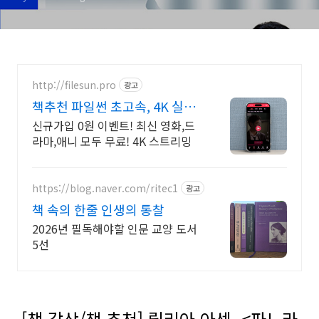
http://filesun.pro
광고
책추천 파일썬 초고속, 4K 실시
간 보기!
신규가입 0원 이벤트! 최신 영화,드
라마,애니 모두 무료! 4K 스트리밍
https://blog.naver.com/ritec1
광고
책 속의 한줄 인생의 통찰
2026년 필독해야할 인문 교양 도서
5선
[책 감상/책 추천] 릴리아 아센, <파노라