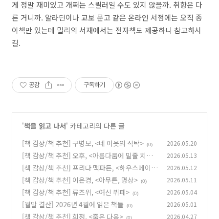
게 정말 재미있고 개쩌는 스릴러일 수도 있지 않을까. 취향은 다
른 거니까. 알라딘이나 교보 문고 같은 온라인 서점에는 오직 종
이책만 있는데 밀리의 서재에서는 전자책도 제공하니 참고하시
길.
공감
구독하기
'
책을 읽고 나서
' 카테고리의 다른 글
[책 감상/책 추천] 구병모, <네 이웃의 식탁>
2026.05.20
(0)
[책 감상/책 추천] 오후, <아름다움에 밑줄 치지
2026.05.13
말 것>
[책 감상/책 추천] 프리다 맥파든, <하우스메이드
2026.05.12
(0)
>
[책 감상/책 추천] 이은경, <아무튼, 명상>
2026.05.11
(0)
(0)
[책 감상/책 추천] 류즈위, <여신 뷔페>
2026.05.04
(0)
[월말 결산] 2026년 4월에 읽은 책들
2026.05.01
(0)
[책 감상/책 추천] 희정, <죽은 다음>
2026.04.27
(0)