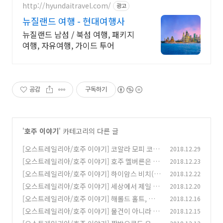
http://hyundaitravel.com/
광고
뉴질랜드 여행 - 현대여행사
뉴질랜드 남섬 / 북섬 여행, 패키지
여행, 자유여행, 가이드 투어
공감
구독하기
'
호주 이야기
' 카테고리의 다른 글
[오스트레일리아/호주 이야기] 코알라 모피 코트
2018.12.29
는 왜 없을까?
[오스트레일리아/호주 이야기] 호주 멜버른은 작
2018.12.23
(0)
은 그리스?
[오스트레일리아/호주 이야기] 하이암스 비치(H
2018.12.22
(0)
yams Beach), 세상에서 가장 흰 모래가 있는 해
[오스트레일리아/호주 이야기] 세상에서 제일 큰
2018.12.20
변
스크린이 있는 영화관은 어디?
(1)
[오스트레일리아/호주 이야기] 해롤드 홀트, 어
2018.12.16
(0)
느 날 홀연히 사라진 호주 총리(Feat. 수영장)
[오스트레일리아/호주 이야기] 물건이 아니라 경
2018.12.15
(0)
험을 선물하고 싶다면? 레드벌룬(Redballoon)!