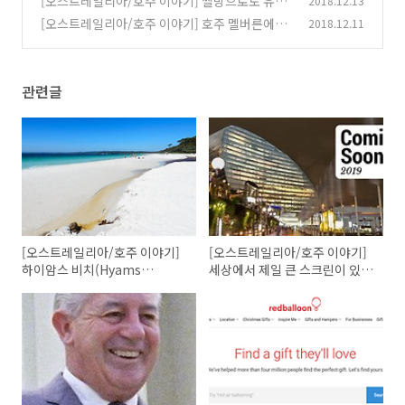
[오스트레일리아/호주 이야기] 짤방으로도 유명
2018.12.13
한 '근육 캥거루' 로저, 눈감다ㅠㅠ
(0)
[오스트레일리아/호주 이야기] 호주 멜버른에서
2018.12.11
(0)
아시아 음식을 배불리 먹고 싶다면 차이나 바 시
그니처(China Bar Signature)로!
(0)
관련글
[오스트레일리아/호주 이야기]
[오스트레일리아/호주 이야기]
하이암스 비치(Hyams
세상에서 제일 큰 스크린이 있는
Beach), 세상에서 가장 흰 모래
영화관은 어디?
가 있는 해변