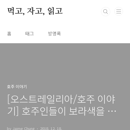
본문 바로가기
먹고, 자고, 읽고
홈
태그
방명록
호주 이야기
[오스트레일리아/호주 이야
기] 호주인들이 보라색을 좋
아하는 걸까, 아니면 우리나
by Jaime Chung
2018. 12. 18.